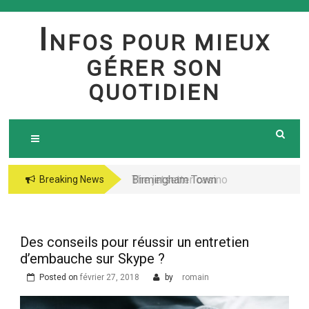
Skip
to
I
NFOS POUR MIEUX
content
GÉRER SON
QUOTIDIEN
Birmingham Town
The jetsetter casino
Breaking News
Council Website
fresh Huge Travelling
Demo because of the
Microgaming Play
Des conseils pour réussir un entretien
lord of your sea pokie
d’embauche sur Skype ?
play Totally free
Posted on
février 27, 2018
by
romain
Harbors Mercantile
Office Solutions Pvt