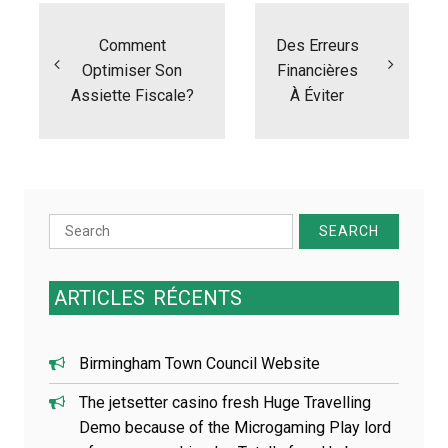
N
a
Comment
Des Erreurs
v
i
Optimiser Son
Financières
g
Assiette Fiscale?
À Éviter
a
t
i
o
n
d
Search
e
for:
l
’
ARTICLES
RÉCENTS
a
r
t
i
Birmingham Town Council Website
c
The jetsetter casino fresh Huge Travelling
l
e
Demo because of the Microgaming Play lord