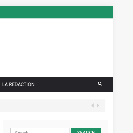
LA RÉDACTION
your sea pokie play Totally free
Search