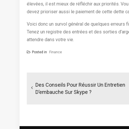
élevées, il est mieux de réfléchir aux priorités. 
devez prioriser aussi le paiement de cette dette ca
Voici donc un survol général de quelques erreurs 
Tenez un registre des entrées et des sorties d’arg
attendre dans votre vie.
Posted in
Finance
N
a
Des Conseils Pour Réussir Un Entretien
D’embauche Sur Skype ?
v
i
g
a