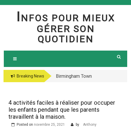
Skip
to
I
NFOS POUR MIEUX
content
GÉRER SON
QUOTIDIEN
Birmingham Town
The jetsetter casino
Breaking News
Council Website
fresh Huge Travelling
Demo because of the
Microgaming Play
4 activités faciles à réaliser pour occuper
lord of your sea pokie
les enfants pendant que les parents
play Totally free
travaillent à la maison.
Harbors Mercantile
Posted on
novembre 25, 2021
by
Anthony
Office Solutions Pvt