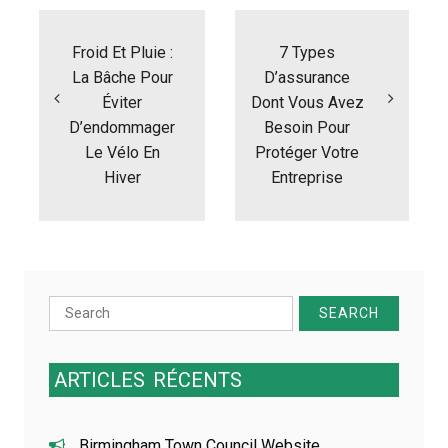
N
a
Froid Et Pluie :
7 Types
v
i
La Bâche Pour
D’assurance
g
Éviter
Dont Vous Avez
a
D’endommager
Besoin Pour
t
Le Vélo En
Protéger Votre
i
Hiver
Entreprise
o
n
d
e
l
’
a
Search
r
for:
t
i
ARTICLES
RÉCENTS
c
l
e
Birmingham Town Council Website