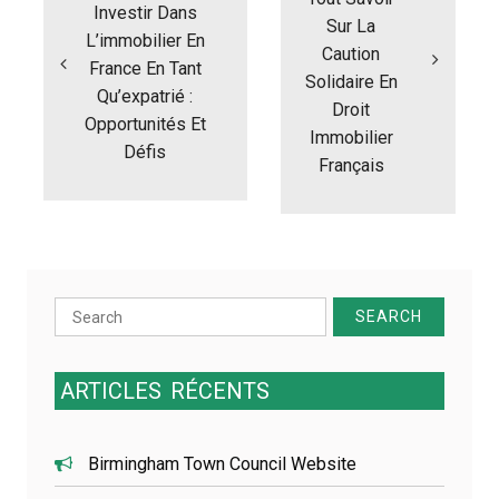
v
Investir Dans
i
Sur La
L’immobilier En
g
Caution
France En Tant
a
Solidaire En
t
Qu’expatrié :
Droit
i
Opportunités Et
Immobilier
o
Défis
n
Français
d
e
l
’
a
r
Search
t
for:
i
c
ARTICLES
RÉCENTS
l
e
Birmingham Town Council Website