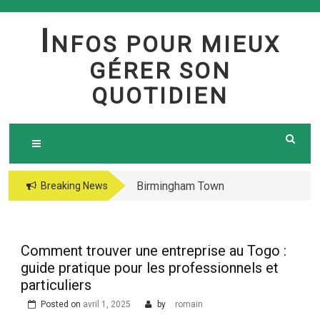
Skip
to
I
NFOS POUR MIEUX
content
GÉRER SON
QUOTIDIEN
Birmingham Town
The jetsetter casino
Breaking News
Council Website
fresh Huge Travelling
Demo because of the
Microgaming Play
Comment trouver une entreprise au Togo :
lord of your sea pokie
guide pratique pour les professionnels et
play Totally free
particuliers
Harbors Mercantile
Posted on
avril 1, 2025
by
romain
Office Solutions Pvt