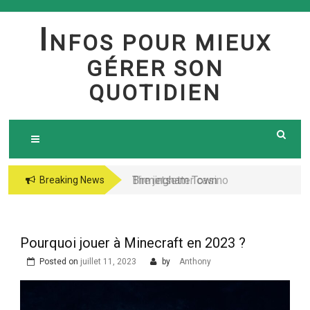
Skip
to
I
NFOS POUR MIEUX
content
GÉRER SON
QUOTIDIEN
Birmingham Town
The jetsetter casino
Breaking News
Council Website
fresh Huge Travelling
Demo because of the
Microgaming Play
Pourquoi jouer à Minecraft en 2023 ?
lord of your sea pokie
Posted on
juillet 11, 2023
by
Anthony
play Totally free
Harbors Mercantile
Office Solutions Pvt