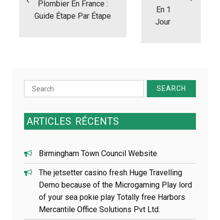
Plombier En France :
g
En 1
Guide Étape Par Étape
a
Jour
t
i
o
n
d
e
Search
l
for:
’
a
r
ARTICLES
RÉCENTS
t
i
c
Birmingham Town Council Website
l
e
The jetsetter casino fresh Huge Travelling
Demo because of the Microgaming Play lord
of your sea pokie play Totally free Harbors
Mercantile Office Solutions Pvt Ltd.