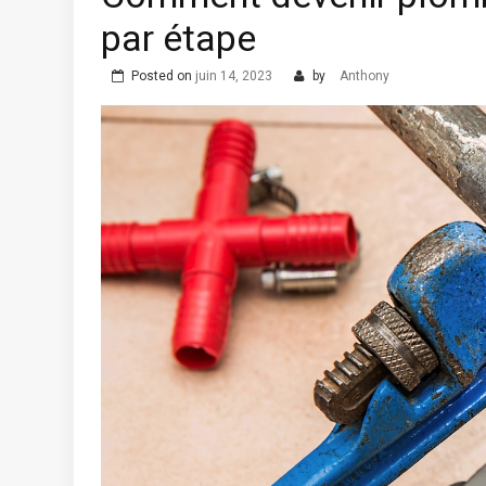
par étape
Posted on
juin 14, 2023
by
Anthony