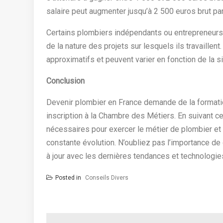
salaire peut augmenter jusqu’à 2 500 euros brut pa
Certains plombiers indépendants ou entrepreneurs 
de la nature des projets sur lesquels ils travaillent
approximatifs et peuvent varier en fonction de la s
Conclusion
Devenir plombier en France demande de la formation
inscription à la Chambre des Métiers. En suivant 
nécessaires pour exercer le métier de plombier et
constante évolution. N’oubliez pas l’importance d
à jour avec les dernières tendances et technologie
Posted in
Conseils Divers
N