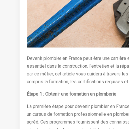
Devenir plombier en France peut être une carrière e
essentiel dans la construction, l’entretien et la r
par ce métier, cet article vous guidera à travers l
compris la formation, les certifications requises 
Étape 1 : Obtenir une formation en plomberie
La première étape pour devenir plombier en France
un cursus de formation professionnelle en plomber
agréé. Ces programmes fournissent des connaissa