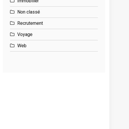
Immobilier
Non classé
Recrutement
Voyage
Web