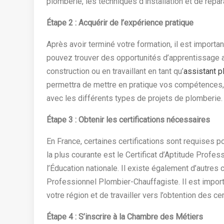
plomberie, les techniques d’installation et de répar
Étape 2 : Acquérir de l’expérience pratique
Après avoir terminé votre formation, il est importan
pouvez trouver des opportunités d’apprentissage 
construction ou en travaillant en tant qu’
assistant p
permettra de mettre en pratique vos compétences, 
avec les différents types de projets de plomberie.
Étape 3 : Obtenir les certifications nécessaires
En France, certaines certifications sont requises p
la plus courante est le Certificat d’Aptitude Profess
l’Éducation nationale. Il existe également d’autres 
Professionnel Plombier-Chauffagiste. Il est impor
votre région et de travailler vers l’obtention des ce
Étape 4 : S’inscrire à la Chambre des Métiers