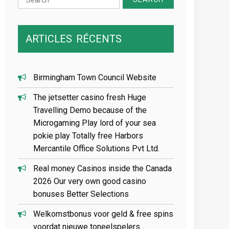
for:
ARTICLES
RÉCENTS
Birmingham Town Council Website
The jetsetter casino fresh Huge
Travelling Demo because of the
Microgaming Play lord of your sea
pokie play Totally free Harbors
Mercantile Office Solutions Pvt Ltd.
Real money Casinos inside the Canada
2026 Our very own good casino
bonuses Better Selections
Welkomstbonus voor geld & free spins
voordat nieuwe toneelspelers