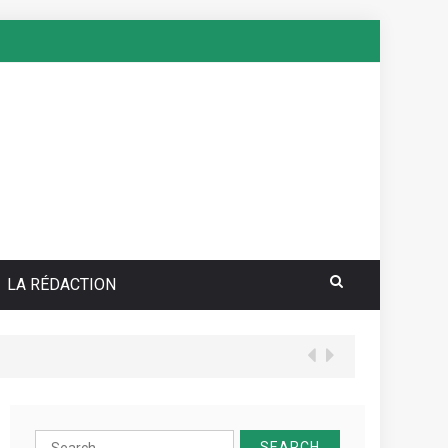
LA RÉDACTION
your sea pokie play Totally free
Search