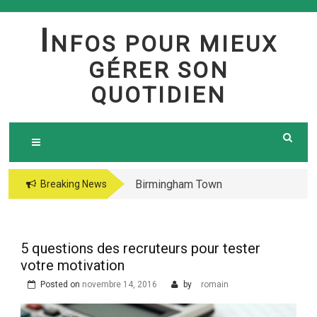
Skip
to
I
NFOS POUR MIEUX
content
GÉRER SON
QUOTIDIEN
Birmingham Town
The jetsetter casino
Breaking News
Council Website
fresh Huge Travelling
Demo because of the
Microgaming Play
5 questions des recruteurs pour tester
lord of your sea pokie
votre motivation
play Totally free
Posted on
novembre 14, 2016
by
romain
Harbors Mercantile
Office Solutions Pvt