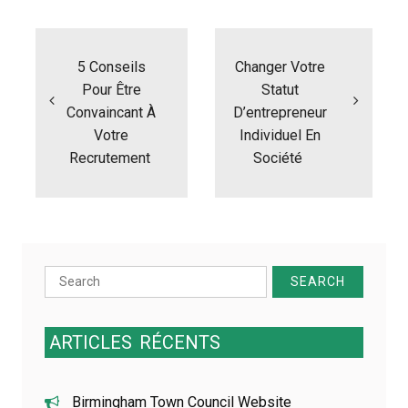
N
a
5 Conseils
Changer Votre
v
i
Pour Être
Statut
g
Convaincant À
D’entrepreneur
a
Votre
Individuel En
t
Recrutement
Société
i
o
n
d
e
l
Search
’
a
for:
r
t
ARTICLES
RÉCENTS
i
c
l
Birmingham Town Council Website