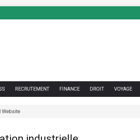
SS
RECRUTEMENT
FINANCE
DROIT
VOYAGE
sh Huge Travelling Demo because of the Microgaming Play lord of 
 Solutions Pvt Ltd.
ation industrielle