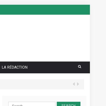
LA RÉDACTION
your sea pokie play Totally free
Search