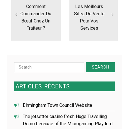
a
Comment
Les Meilleurs
v
i
Commander Du
Sites De Vente
g
Bœuf Chez Un
Pour Vos
a
Traiteur ?
Services
t
i
o
n
d
e
Search
l
for:
’
a
r
ARTICLES
RÉCENTS
t
i
c
Birmingham Town Council Website
l
e
The jetsetter casino fresh Huge Travelling
Demo because of the Microgaming Play lord