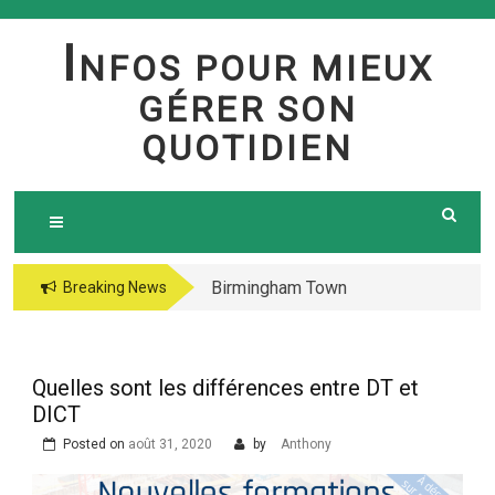
Skip
to
I
NFOS POUR MIEUX
content
GÉRER SON
QUOTIDIEN
Birmingham Town
The jetsetter casino
Breaking News
Council Website
fresh Huge Travelling
Demo because of the
Microgaming Play
Quelles sont les différences entre DT et
lord of your sea pokie
DICT
play Totally free
Posted on
août 31, 2020
by
Anthony
Harbors Mercantile
Office Solutions Pvt