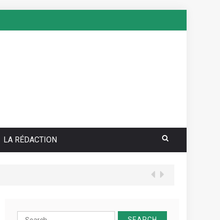
LA RÉDACTION
your sea pokie play Totally free
Search