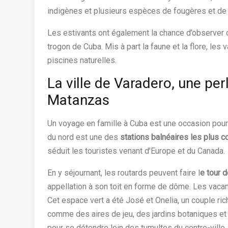
indigènes et plusieurs espèces de fougères et de 
Les estivants ont également la chance d’observer
trogon de Cuba. Mis à part la faune et la flore, les
piscines naturelles.
La ville de Varadero, une per
Matanzas
Un voyage en famille à Cuba est une occasion pour l
du nord est une des
stations balnéaires les plus 
séduit les touristes venant d’Europe et du Canada.
En y séjournant, les routards peuvent faire l
e tour d
appellation à son toit en forme de dôme. Les vacan
Cet espace vert a été José et Onelia, un couple r
comme des aires de jeu, des jardins botaniques et 
pour se détendre loin des tumultes du centre-ville.