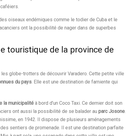
caféiers.
 des oiseaux endémiques comme le todier de Cuba et le
 vacanciers ont la possibilité de nager dans de superbes
le touristique de la province de
es globe-trotters de découvrir Varadero. Cette petite ville
connues du pays
. Elle est une destination de farniente qui
e la municipalité
à bord d’un Coco Taxi. Ce dernier doit son
ciers ont aussi la possibilité de se balader au
parc Josone
.
ichissime, en 1942. Il dispose de plusieurs aménagements
des sentiers de promenade. Il est une destination parfaite
 Mis à part cela, une escapade dans cette ville est une