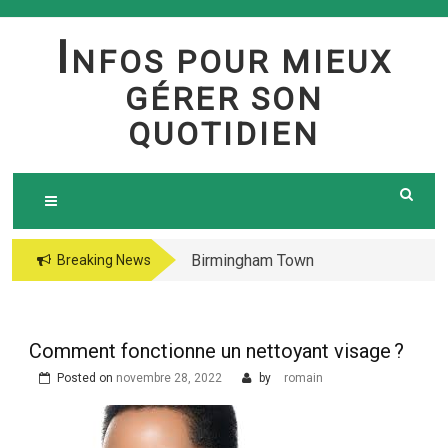
Skip
to
I
NFOS POUR MIEUX
content
GÉRER SON
QUOTIDIEN
Birmingham Town
The jetsetter casino
Breaking News
Council Website
fresh Huge Travelling
Demo because of the
Microgaming Play
Comment fonctionne un nettoyant visage ?
lord of your sea pokie
Posted on
novembre 28, 2022
by
romain
play Totally free
Harbors Mercantile
Office Solutions Pvt