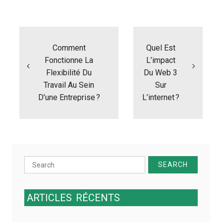
N
a
Comment
Quel Est
v
i
Fonctionne La
L’impact
g
Flexibilité Du
Du Web 3
a
Travail Au Sein
Sur
t
D’une Entreprise ?
L’internet ?
i
o
n
d
e
l
Search
’
a
for:
r
t
ARTICLES
RÉCENTS
i
c