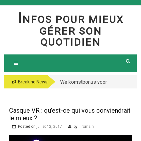
Skip
to
I
NFOS POUR MIEUX
content
GÉRER SON
QUOTIDIEN
Welkomstbonus voor
Breaking News
geld & free spins
voordat nieuwe
toneelspelers
Casque VR : qu’est-ce qui vous conviendrait
le mieux ?
Posted on
juillet 12, 2017
by
romain