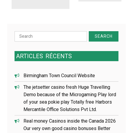
n
d
e
l
’
a
Search
r
for:
t
i
ARTICLES
RÉCENTS
c
l
e
Birmingham Town Council Website
The jetsetter casino fresh Huge Travelling
Demo because of the Microgaming Play lord
of your sea pokie play Totally free Harbors
Mercantile Office Solutions Pvt Ltd.
Real money Casinos inside the Canada 2026
Our very own good casino bonuses Better