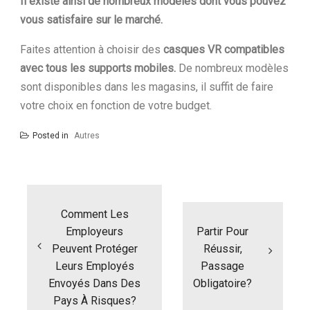
Il existe ainsi de nombreux modèles dont vous pouvez
vous satisfaire sur le marché.
Faites attention à choisir des
casques VR compatibles
avec tous les supports mobiles.
De nombreux modèles
sont disponibles dans les magasins, il suffit de faire
votre choix en fonction de votre budget.
Posted in
Autres
N
a
Comment Les
v
i
Employeurs
Partir Pour
g
Peuvent Protéger
Réussir,
a
Leurs Employés
Passage
t
Envoyés Dans Des
Obligatoire?
i
Pays À Risques?
o