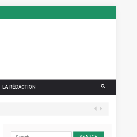
LA RÉDACTION
your sea pokie play Totally free
Search