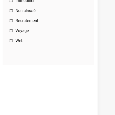
Immobilier
Non classé
Recrutement
Voyage
Web