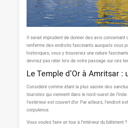
Il serait imprudent de donner des avis concernant c
renferme des endroits fascinants auxquels vous po
historiques, vous y trouveriez une nature fascinant
devriez pas rater lors de votre passage sur ces ter
Le Temple d’Or à Amritsar :
Considéré comme étant la plus sacrée des sanctuai
touristes qui viennent dans le nord-ouest de l’Inde.
l’extérieur est couvert d’or. Par ailleurs, l’endroit 
corpulence.
Vous voulez faire un tour à l’intérieur du bâtiment