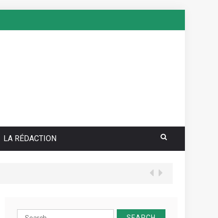
LA RÉDACTION
your sea pokie play Totally free
Search