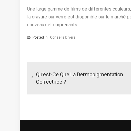
Une large gamme de films de différentes couleurs, 
la gravure sur verre est disponible sur le marché p
nouveaux et surprenants.
Posted in
Conseils Divers
N
a
Qu’est-Ce Que La Dermopigmentation
v
Correctrice ?
i
g
a
t
i