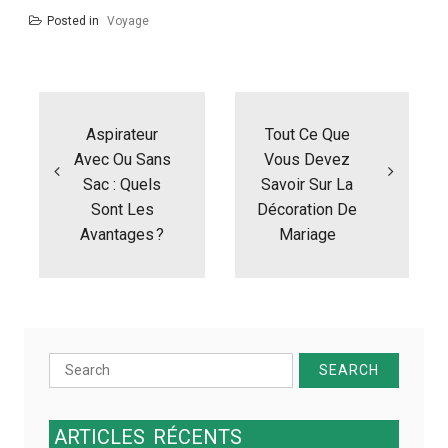
Posted in
Voyage
N
a
Aspirateur
Tout Ce Que
v
i
Avec Ou Sans
Vous Devez
g
Sac : Quels
Savoir Sur La
a
Sont Les
Décoration De
t
Avantages ?
Mariage
i
o
n
d
e
l
Search
’
a
for:
r
t
ARTICLES
RÉCENTS