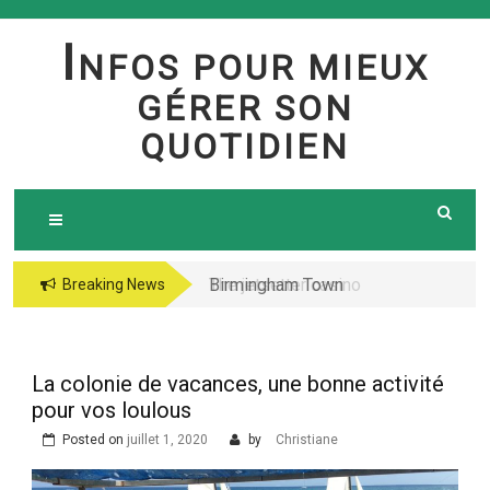
Skip
to
I
NFOS POUR MIEUX
content
GÉRER SON
QUOTIDIEN
Birmingham Town
The jetsetter casino
Breaking News
Council Website
fresh Huge Travelling
Demo because of the
Microgaming Play
La colonie de vacances, une bonne activité
lord of your sea pokie
pour vos loulous
play Totally free
Posted on
juillet 1, 2020
by
Christiane
Harbors Mercantile
Office Solutions Pvt