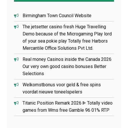
i
c
l
Birmingham Town Council Website
e
The jetsetter casino fresh Huge Travelling
Demo because of the Microgaming Play lord
of your sea pokie play Totally free Harbors
Mercantile Office Solutions Pvt Ltd.
Real money Casinos inside the Canada 2026
Our very own good casino bonuses Better
Selections
Welkomstbonus voor geld & free spins
voordat nieuwe toneelspelers
Titanic Position Remark 2026 ᐈ Totally video
games from Wms free Gamble 96 01% RTP