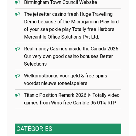
i
Birmingham Town Council Website
c
The jetsetter casino fresh Huge Travelling
l
e
Demo because of the Microgaming Play lord
of your sea pokie play Totally free Harbors
Mercantile Office Solutions Pvt Ltd.
Real money Casinos inside the Canada 2026
Our very own good casino bonuses Better
Selections
Welkomstbonus voor geld & free spins
voordat nieuwe toneelspelers
Titanic Position Remark 2026 ᐈ Totally video
games from Wms free Gamble 96 01% RTP
CATÉGORIES