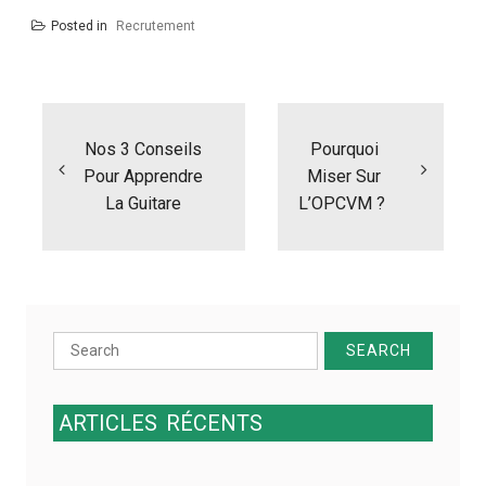
Posted in
Recrutement
N
a
Nos 3 Conseils
Pourquoi
v
i
Pour Apprendre
Miser Sur
g
La Guitare
L’OPCVM ?
a
t
i
o
n
d
Search
e
for:
l
’
ARTICLES
RÉCENTS
a
r
t