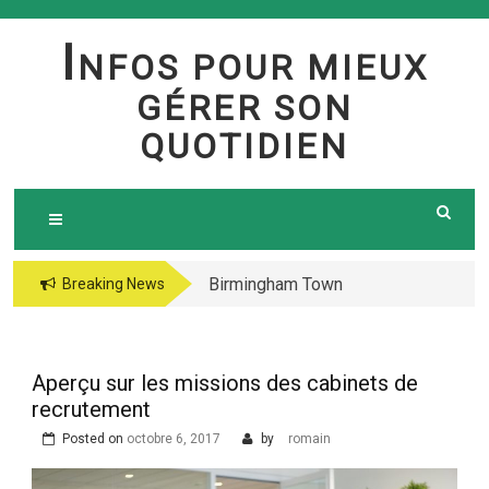
Skip
to
I
NFOS POUR MIEUX
content
GÉRER SON
QUOTIDIEN
Birmingham Town
The jetsetter casino
Breaking News
Council Website
fresh Huge Travelling
Demo because of the
Microgaming Play
Aperçu sur les missions des cabinets de
lord of your sea pokie
recrutement
play Totally free
Posted on
octobre 6, 2017
by
romain
Harbors Mercantile
Office Solutions Pvt