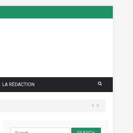
LA RÉDACTION
your sea pokie play Totally free
Search