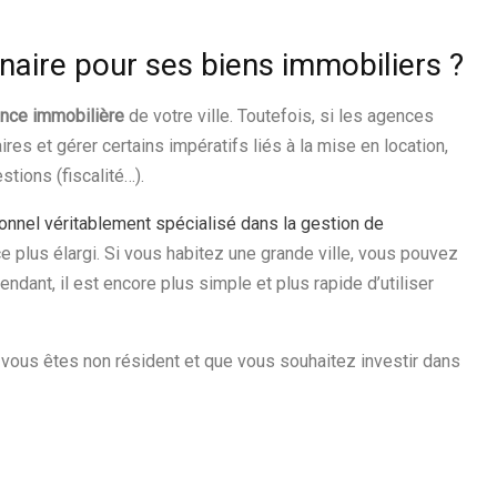
aire pour ses biens immobiliers ?
nce immobilière
de votre ville. Toutefois, si les agences
res et gérer certains impératifs liés à la mise en location,
tions (fiscalité…).
onnel véritablement spécialisé dans la gestion de
ce plus élargi. Si vous habitez une grande ville, vous pouvez
ndant, il est encore plus simple et plus rapide d’utiliser
i vous êtes non résident et que vous souhaitez investir dans