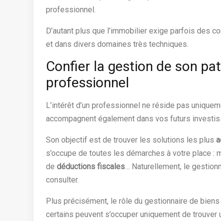
professionnel.
D’autant plus que l’immobilier exige parfois des
et dans divers domaines très techniques.
Confier la gestion de son pa
professionnel
L’intérêt d’un professionnel ne réside pas uniquem
accompagnent également dans vos futurs investis
Son objectif est de trouver les solutions les plus
a
s’occupe de toutes les démarches à votre place : m
de
déductions fiscales
… Naturellement, le gestion
consulter.
Plus précisément, le rôle du gestionnaire de bien
certains peuvent s’occuper uniquement de trouver u