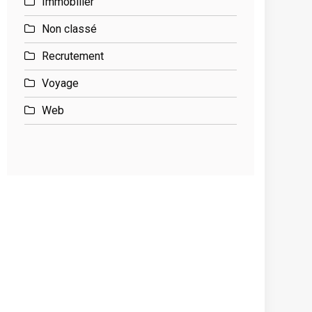
Immobilier
Non classé
Recrutement
Voyage
Web