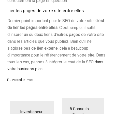
correctement la page en question.
Lier les pages de votre site entre elles
Dernier point important pour le SEO de votre site,
c’est
de lier les pages entre elles
. C’est simple, il suffit
d’insérer un ou deux liens d’autres pages de votre site
dans les articles que vous publiez. Bien qu’il ne
s’agisse pas de lien externe, cela a beaucoup
d’importance pour le référencement de votre site. Dans
tous les cas, pensez à intégrer le cout de la SEO
dans
votre business plan
.
Posted in
Web
N
a
5 Conseils
v
Investisseur :