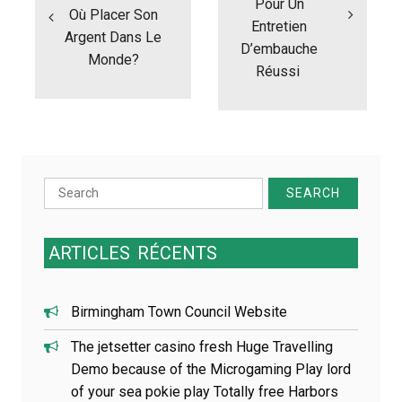
i
Pour Un
Où Placer Son
g
Entretien
Argent Dans Le
a
D’embauche
t
Monde?
Réussi
i
o
n
d
e
l
Search
’
a
for:
r
t
ARTICLES
RÉCENTS
i
c
l
Birmingham Town Council Website
e
The jetsetter casino fresh Huge Travelling
Demo because of the Microgaming Play lord
of your sea pokie play Totally free Harbors