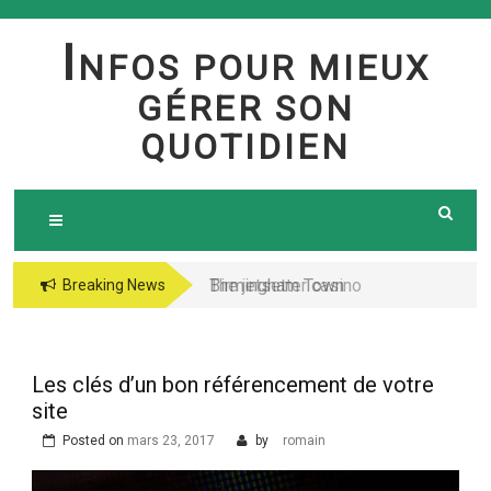
Skip
to
I
NFOS POUR MIEUX
content
GÉRER SON
QUOTIDIEN
Birmingham Town
The jetsetter casino
Breaking News
Council Website
fresh Huge Travelling
Demo because of the
Microgaming Play
Les clés d’un bon référencement de votre
lord of your sea pokie
site
play Totally free
Posted on
mars 23, 2017
by
romain
Harbors Mercantile
Office Solutions Pvt