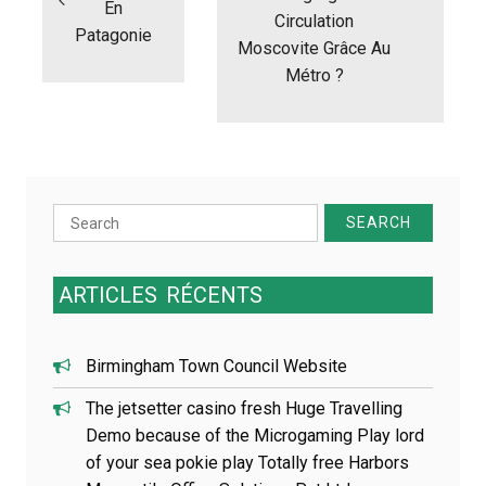
En
a
Circulation
t
Patagonie
Moscovite Grâce Au
i
Métro ?
o
n
d
e
l
’
a
Search
r
for:
t
i
ARTICLES
RÉCENTS
c
l
e
Birmingham Town Council Website
The jetsetter casino fresh Huge Travelling
Demo because of the Microgaming Play lord
of your sea pokie play Totally free Harbors