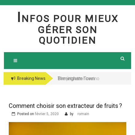
Skip
to
I
NFOS POUR MIEUX
content
GÉRER SON
QUOTIDIEN
Birmingham Town
The jetsetter casino
Breaking News
Council Website
fresh Huge Travelling
Demo because of the
Microgaming Play
Comment choisir son extracteur de fruits ?
lord of your sea pokie
Posted on
février 5, 2020
by
romain
play Totally free
Harbors Mercantile
Office Solutions Pvt