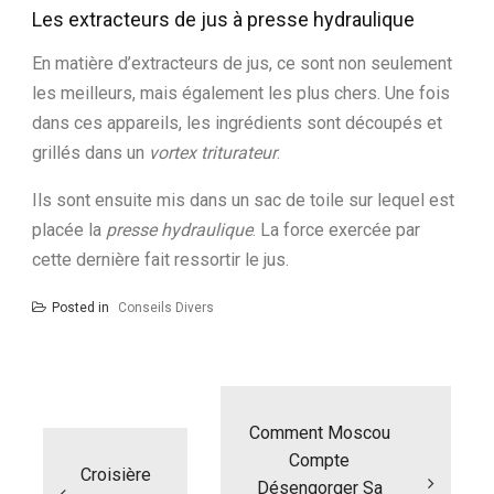
Les extracteurs de jus à presse hydraulique
En matière d’extracteurs de jus, ce sont non seulement
les meilleurs, mais également les plus chers. Une fois
dans ces appareils, les ingrédients sont découpés et
grillés dans un
vortex
triturateur
.
Ils sont ensuite mis dans un sac de toile sur lequel est
placée la
presse
hydraulique
. La force exercée par
cette dernière fait ressortir le jus.
Posted in
Conseils Divers
N
a
Comment Moscou
v
i
Compte
Croisière
g
Désengorger Sa