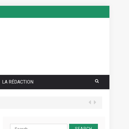
LA RÉDACTION
your sea pokie play Totally free
Search