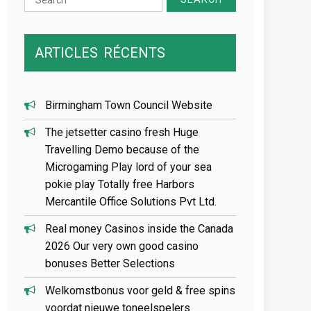
for:
ARTICLES
RÉCENTS
Birmingham Town Council Website
The jetsetter casino fresh Huge
Travelling Demo because of the
Microgaming Play lord of your sea
pokie play Totally free Harbors
Mercantile Office Solutions Pvt Ltd.
Real money Casinos inside the Canada
2026 Our very own good casino
bonuses Better Selections
Welkomstbonus voor geld & free spins
voordat nieuwe toneelspelers