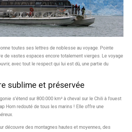
donne toutes ses lettres de noblesse au voyage. Pointe
fre de vastes espaces encore totalement vierges. Le voyage
ir, avec tout le respect qui lui est dû, une partie du
re sublime et préservée
gonie s’étend sur 800.000 km² à cheval sur le Chili à l’ouest
Cap Horn redouté de tous les marins ! Elle offre une
éreux.
ageur découvre des montagnes hautes et moyennes, des