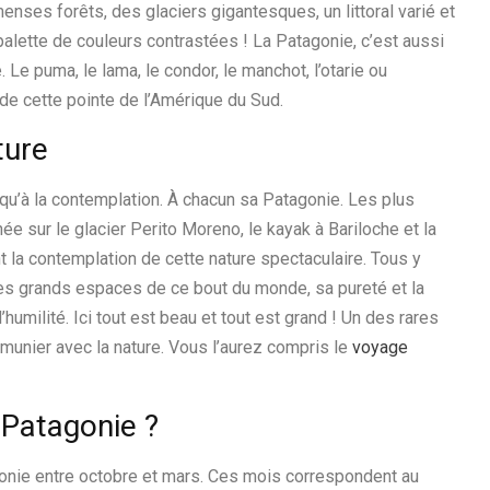
nses forêts, des glaciers gigantesques, un littoral varié et
 palette de couleurs contrastées ! La Patagonie, c’est aussi
 Le puma, le lama, le condor, le manchot, l’otarie ou
de cette pointe de l’Amérique du Sud.
ture
 qu’à la contemplation. À chacun sa Patagonie. Les plus
née sur le glacier Perito Moreno, le kayak à Bariloche et la
t la contemplation de cette nature spectaculaire. Tous y
Les grands espaces de ce bout du monde, sa pureté et la
humilité. Ici tout est beau et tout est grand ! Un des rares
mmunier avec la nature. Vous l’aurez compris le
voyage
 Patagonie ?
gonie entre octobre et mars. Ces mois correspondent au