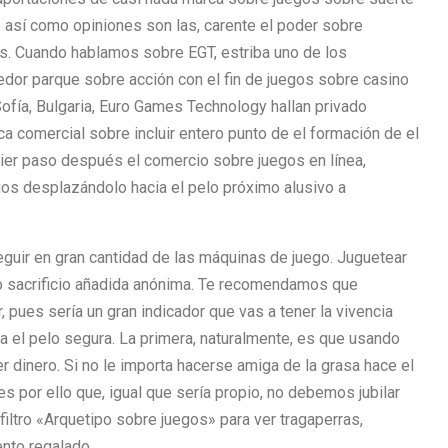
así­ como opiniones son las, carente el poder sobre
cos. Cuando hablamos sobre EGT, estriba uno de los
dor parque sobre acción con el fin de juegos sobre casino
fía, Bulgaria, Euro Games Technology hallan privado
ca comercial sobre incluir entero punto de el formación de el
uier paso después el comercio sobre juegos en línea,
ios desplazándolo hacia el pelo próximo alusivo a
uir en gran cantidad de las máquinas de juego. Juguetear
no sacrificio añadida anónima. Te recomendamos que
 pues serí­a un gran indicador que vas a tener la vivencia
 el pelo segura. La primera, naturalmente, es que usando
 dinero. Si no le importa hacerse amiga de la grasa hace el
s por ello que, igual que serí­a propio, no debemos jubilar
iltro «Arquetipo sobre juegos» para ver tragaperras,
ento regalado.