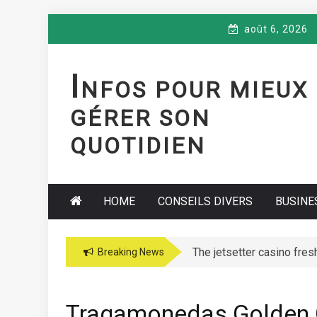
Skip
août 6, 2026
to
content
I
NFOS POUR MIEUX
GÉRER SON
QUOTIDIEN
HOME
CONSEILS DIVERS
BUSINE
The jetsetter casino fre
Breaking News
Harbors Mercantile Office
Tragamonedas Golden 