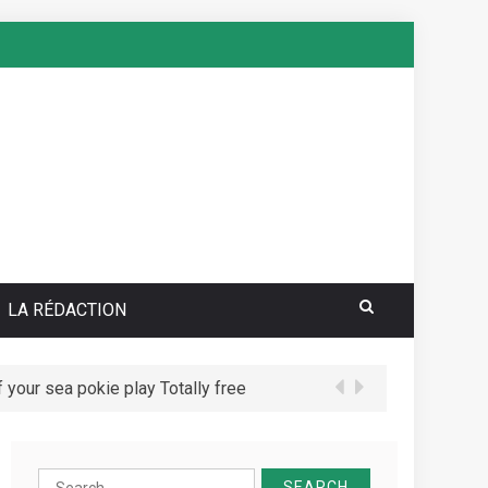
LA RÉDACTION
your sea pokie play Totally free
Search