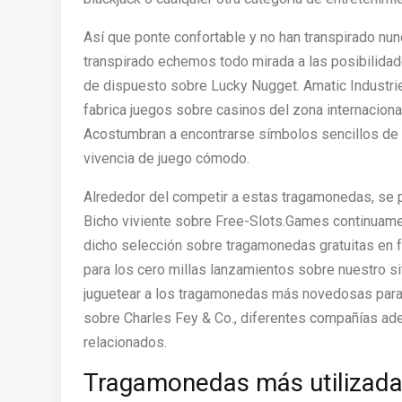
Así que ponte confortable y no han transpirado nun
transpirado echemos todo mirada a las posibilidade
de dispuesto sobre Lucky Nugget. Amatic Industrie
fabrica juegos sobre casinos del zona internacion
Acostumbran a encontrarse símbolos sencillos de 
vivencia de juego cómodo.
Alrededor del competir a estas tragamonedas, se po
Bicho viviente sobre Free-Slots.Games continuame
dicho selección sobre tragamonedas gratuitas en 
para los cero millas lanzamientos sobre nuestro s
juguetear a los tragamonedas más novedosas para
sobre Charles Fey & Co., diferentes compañías a
relacionados.
Tragamonedas más utilizadas