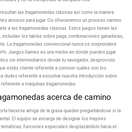
resultan las tragamonedas clásicas así­ como la manera
stés ansioso para jugar. Os ofreceremos un proceso camino
ir a las tragamonedas clásicas. Estos juegos tienen las
al, incluidas los tablas sobre paga, combinaciones ganadoras,
mente. La tragamonedas convencional nunca os sorprenderá
sií³n. Juegos.Games es una medio en donde puedes jugar
itos sin intermediarios desde tu navegador, desprovisto
e estás cliente referente a conocer cuáles son los
a dudes referente a escuchar nuestra introducción sobre
r referente a máquinas tragamonedas.
tragamonedas acerca de camino
orta hacerse amiga de la grasa queden preguntándose si la
ntal. El equipo se encarga de designar los mejores
e temáticas, funciones especiales desplazándolo hacia el