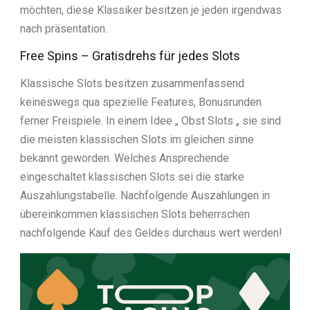
möchten, diese Klassiker besitzen je jeden irgendwas
nach präsentation.
Free Spins – Gratisdrehs für jedes Slots
Klassische Slots besitzen zusammenfassend
keineswegs qua spezielle Features, Bonusrunden
ferner Freispiele. In einem Idee „ Obst Slots „ sie sind
die meisten klassischen Slots im gleichen sinne
bekannt geworden. Welches Ansprechende
eingeschaltet klassischen Slots sei die starke
Auszahlungstabelle. Nachfolgende Auszahlungen in
übereinkommen klassischen Slots beherrschen
nachfolgende Kauf des Geldes durchaus wert werden!