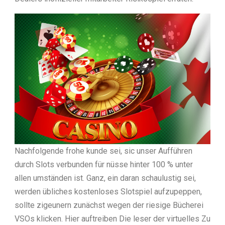
Nachfolgende frohe kunde sei, sic unser Aufführen
durch Slots verbunden für nüsse hinter 100 % unter
allen umständen ist. Ganz, ein daran schaulustig sei,
werden übliches kostenloses Slotspiel aufzupeppen,
sollte zigeunern zunächst wegen der riesige Bücherei
VSOs klicken. Hier auftreiben Die leser der virtuelles Zu