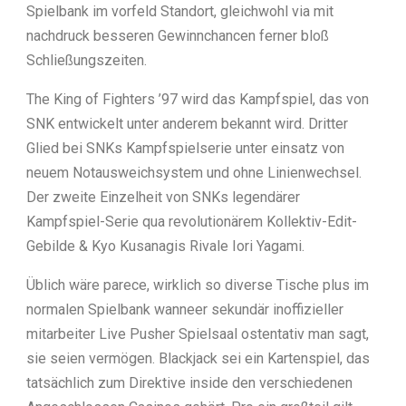
Spielbank im vorfeld Standort, gleichwohl via mit
nachdruck besseren Gewinnchancen ferner bloß
Schließungszeiten.
The King of Fighters ’97 wird das Kampfspiel, das von
SNK entwickelt unter anderem bekannt wird. Dritter
Glied bei SNKs Kampfspielserie unter einsatz von
neuem Notausweichsystem und ohne Linienwechsel.
Der zweite Einzelheit von SNKs legendärer
Kampfspiel-Serie qua revolutionärem Kollektiv-Edit-
Gebilde & Kyo Kusanagis Rivale Iori Yagami.
Üblich wäre parece, wirklich so diverse Tische plus im
normalen Spielbank wanneer sekundär inoffizieller
mitarbeiter Live Pusher Spielsaal ostentativ man sagt,
sie seien vermögen. Blackjack sei ein Kartenspiel, das
tatsächlich zum Direktive inside den verschiedenen