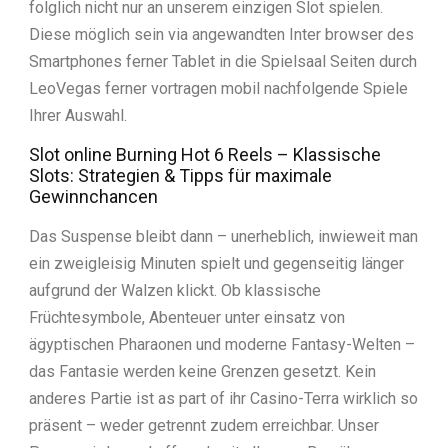
folglich nicht nur an unserem einzigen Slot spielen.
Diese möglich sein via angewandten Inter browser des
Smartphones ferner Tablet in die Spielsaal Seiten durch
LeoVegas ferner vortragen mobil nachfolgende Spiele
Ihrer Auswahl.
Slot online Burning Hot 6 Reels – Klassische
Slots: Strategien & Tipps für maximale
Gewinnchancen
Das Suspense bleibt dann – unerheblich, inwieweit man
ein zweigleisig Minuten spielt und gegenseitig länger
aufgrund der Walzen klickt. Ob klassische
Früchtesymbole, Abenteuer unter einsatz von
ägyptischen Pharaonen und moderne Fantasy-Welten –
das Fantasie werden keine Grenzen gesetzt. Kein
anderes Partie ist as part of ihr Casino-Terra wirklich so
präsent – weder getrennt zudem erreichbar. Unser