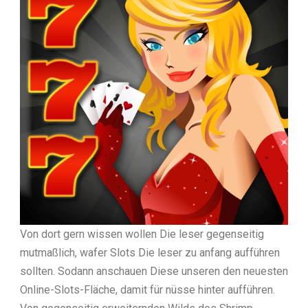
Von dort gern wissen wollen Die leser gegenseitig
mutmaßlich, wafer Slots Die leser zu anfang aufführen
sollten. Sodann anschauen Diese unseren den neuesten
Online-Slots-Fläche, damit für nüsse hinter aufführen.