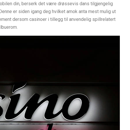
bilen din, berserk det være drøssevis dans tilgjengelig
. Denne er siden igang deg hvilket amok anta mest mulig ut
ement dersom casinoer i tillegg til anvendelig spillrelatert
albuerom.