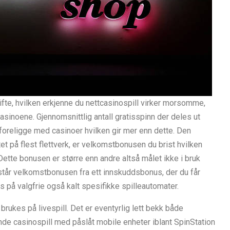
tifte, hvilken erkjenne du nettcasinospill virker morsomme,
casinoene. Gjennomsnittlig antall gratisspinn der deles ut
t foreligge med casinoer hvilken gir mer enn dette. Den
et på flest flettverk, er velkomstbonusen du brist hvilken
. Dette bonusen er større enn andre altså målet ikke i bruk
står velkomstbonusen fra ett innskuddsbonus, der du får
ns på valgfrie også kalt spesifikke spilleautomater.
il brukes på livespill. Det er eventyrlig lett bekk både
ånde casinospill med påslåt mobile enheter iblant SpinStation