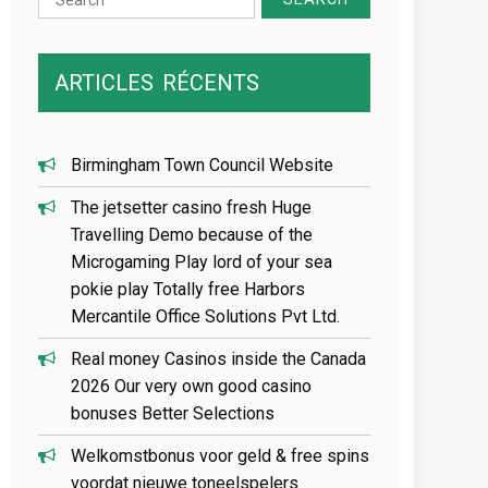
for:
ARTICLES
RÉCENTS
Birmingham Town Council Website
The jetsetter casino fresh Huge
Travelling Demo because of the
Microgaming Play lord of your sea
pokie play Totally free Harbors
Mercantile Office Solutions Pvt Ltd.
Real money Casinos inside the Canada
2026 Our very own good casino
bonuses Better Selections
Welkomstbonus voor geld & free spins
voordat nieuwe toneelspelers