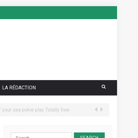
LA RÉDACTION
your sea pokie play Totally free
Search