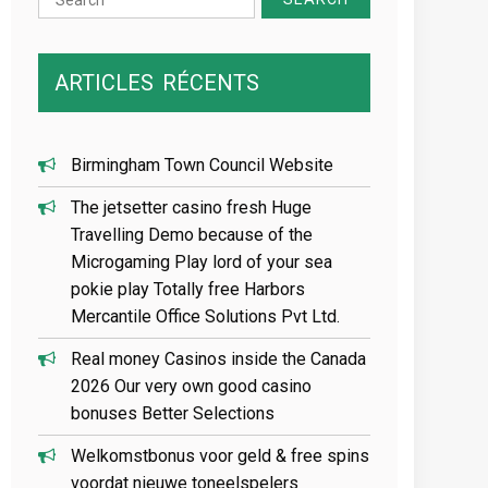
for:
ARTICLES
RÉCENTS
Birmingham Town Council Website
The jetsetter casino fresh Huge
Travelling Demo because of the
Microgaming Play lord of your sea
pokie play Totally free Harbors
Mercantile Office Solutions Pvt Ltd.
Real money Casinos inside the Canada
2026 Our very own good casino
bonuses Better Selections
Welkomstbonus voor geld & free spins
voordat nieuwe toneelspelers