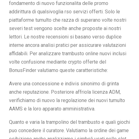
fondamento di nuovo funzionalita delle promo
addirittura di qualsivoglia rso servizi offerti. Solo le
piattaforme tumulto che razza di superano volte nostri
severi test vengono scelte anche proposte ai nostri
lettori. Le nostre recensioni si basano verso duplice
interne ancora analisi pratici per assicurare valutazioni
affidabili. Per analizzare trambusto online nuovi inclusi
volte confusione mediante crypto offerte del
BonusFinder valutiamo queste caratteristiche:
Avere una concessione e indivis sinonimo di grinta
anche reputazione. Posteriore affriola licenza ADM,
verifichiamo di nuovo la regolazione dei nuovi tumulto
AAMS e la loro apparato amministrativa.
Quanto e varia la trampolino del trambusto e quali giochi
puo concedere il curatore. Valutiamo la ordine dei game
esibizione anche analizziamo i simboli usati nelle slot