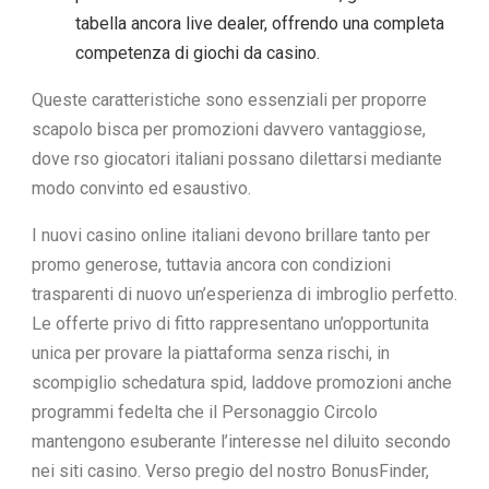
tabella ancora live dealer, offrendo una completa
competenza di giochi da casino.
Queste caratteristiche sono essenziali per proporre
scapolo bisca per promozioni davvero vantaggiose,
dove rso giocatori italiani possano dilettarsi mediante
modo convinto ed esaustivo.
I nuovi casino online italiani devono brillare tanto per
promo generose, tuttavia ancora con condizioni
trasparenti di nuovo un’esperienza di imbroglio perfetto.
Le offerte privo di fitto rappresentano un’opportunita
unica per provare la piattaforma senza rischi, in
scompiglio schedatura spid, laddove promozioni anche
programmi fedelta che il Personaggio Circolo
mantengono esuberante l’interesse nel diluito secondo
nei siti casino. Verso pregio del nostro BonusFinder,