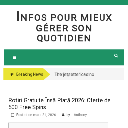
Skip
to
I
NFOS POUR MIEUX
content
GÉRER SON
QUOTIDIEN
The jetsetter casino
Breaking News
fresh Huge Travelling
Demo because of the
Microgaming Play
Rotiri Gratuite Însă Plată 2026: Oferte de
lord of your sea pokie
500 Free Spins
play Totally free
Posted on
mars 21, 2026
by
Anthony
Harbors Mercantile
Office Solutions Pvt