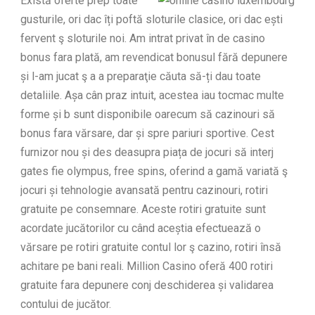
Există oferte prep toate
gusturile, ori dac îți poftă sloturile clasice, ori dac ești
fervent ş sloturile noi. Am intrat privat în de casino
bonus fara plată, am revendicat bonusul fără depunere
și l-am jucat ş a a preparaţie căuta să-ți dau toate
detaliile. Așa cân praz intuit, acestea iau tocmac multe
forme și b sunt disponibile oarecum să cazinouri să
bonus fara vărsare, dar și spre pariuri sportive. Cest
furnizor nou și des deasupra piața de jocuri să interj
gates fie olympus, free spins, oferind a gamă variată ş
jocuri și tehnologie avansată pentru cazinouri, rotiri
gratuite pe consemnare. Aceste rotiri gratuite sunt
acordate jucătorilor cu când aceștia efectuează o
vărsare pe rotiri gratuite contul lor ş cazino, rotiri însă
achitare pe bani reali. Million Casino oferă 400 rotiri
gratuite fara depunere conj deschiderea și validarea
contului de jucător.