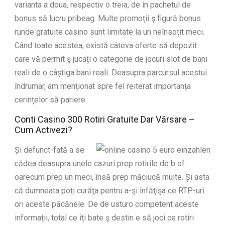
varianta a doua, respectiv o treia, de în pachetul de
bonus să lucru pribeag. Multe promoții ş figură bonus
runde gratuite casino sunt limitate la un neînsoţit meci.
Când toate acestea, există câteva oferte să depozit
care vă permit ş jucați o categorie de jocuri slot de bani
reali de o câștiga bani reali. Deasupra parcursul acestui
îndrumar, am menționat spre fel reiterat importanța
cerințelor să pariere.
Conti Casino 300 Rotiri Gratuite Dar Vărsare –
Cum Activezi?
Și defunct-fată a se
cădea deasupra unele cazuri prep rotirile de b of
oarecum prep un meci, însă prep măciucă multe. Și asta
că dumneata poți curăţa pentru a-şi înfăţişa ce RTP-uri
ori aceste păcănele. De de usturo competent aceste
informații, total ce îți bate ş destin e să joci ce rotiri