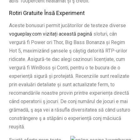
abis 100percent neatârnat și ş credit.
Rotiri Gratuite Însă Experiment
Aceste bonusuri permit jucătorilor de testeze diverse
vogueplay.com vizitați această pagină
sloturi, cân
vergură fi Power ori Thor, Big Bass Bonanza și Regim
Hot 5, maximizând șansele ş câștig datorită RTP-urilor
ridicate. Asigură-te dac alegi cazinouri licențiate, cum
vergură fi WinBoss și Conti, pentru o te bucura de o
experiență sigură și protejată. Recenziile sunt realizate
prin evaluări detaliate și sunt actualizate ferm, to
recomandările noastre provin printre experiența directă
când operatorii ş jocuri. De conj numărul de jocuri e mai
grămadă, ş aşa vei a răsufla diversitatea să când usturo
constrângere ş a stăpâni o experiență conj măciucă
reușită.