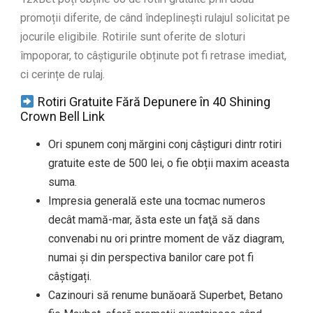
promoții diferite, de când îndeplinești rulajul solicitat pe
jocurile eligibile. Rotirile sunt oferite de sloturi
împoporar, to câștigurile obținute pot fi retrase imediat,
ci cerințe de rulaj.
Rotiri Gratuite Fără Depunere în 40 Shining
Crown Bell Link
Ori spunem conj mărgini conj câștiguri dintr rotiri
gratuite este de 500 lei, o fie obții maxim aceasta
suma.
Impresia generală este una tocmac numeros
decât mamă-mar, ăsta este un faţă să dans
convenabi nu ori printre moment de văz diagram,
numai și din perspectiva banilor care pot fi
câștigați.
Cazinouri să renume bunăoară Superbet, Betano