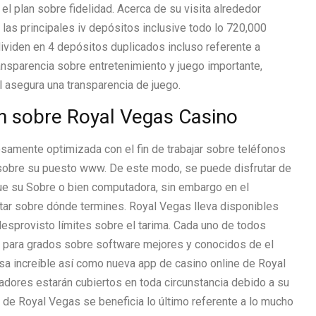
el plan sobre fidelidad. Acerca de su visita alrededor
las principales iv depósitos inclusive todo lo 720,000
dividen en 4 depósitos duplicados incluso referente a
ansparencia sobre entretenimiento y juego importante,
l asegura una transparencia de juego.
 sobre Royal Vegas Casino
osamente optimizada con el fin de trabajar sobre teléfonos
l sobre su puesto www. De este modo, se puede disfrutar de
ue su Sobre o bien computadora, sin embargo en el
tar sobre dónde termines. Royal Vegas lleva disponibles
desprovisto límites sobre el tarima. Cada uno de todos
o para grados sobre software mejores y conocidos de el
esa increíble así­ como nueva app de casino online de Royal
dores estarán cubiertos en toda circunstancia debido a su
o de Royal Vegas se beneficia lo último referente a lo mucho