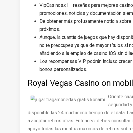
VipCasinos.cl – reseñas para mejores casino
promociones, noticias y documentación siempr
De obtener más profusamente noticia sobre 
próximos.
Aunque, la cuantía de juegos que hay disponi
no te preocupes ya que de mayor títulos si n
añadiendo a la empleo de casino iOS sin dila
Los recompensas VIP podrán incluso crecer el
bonos personalizados.
Royal Vegas Casino on mobi
Oriente cas
seguridad y 
disponible las 24 muchísimo tiempo de el data. L
a aceptar retiros otras. Entonces, debes consultar 
apoyo todas las montos máximos de retiros sobre t