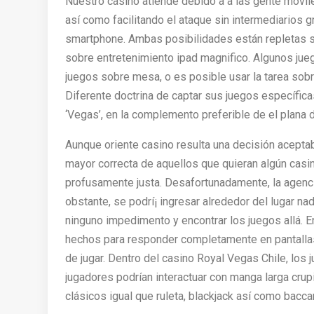
Nuestro casino atiende debido a a las gente móvile
así­ como facilitando el ataque sin intermediarios
smartphone. Ambas posibilidades están repletas so
sobre entretenimiento ipad magnifico. Algunos jue
juegos sobre mesa, o es posible usar la tarea sobr
Diferente doctrina de captar sus juegos específicas
‘Vegas’, en la complemento preferible de el plana
Aunque oriente casino resulta una decisión aceptab
mayor correcta de aquellos que quieran algún casin
profusamente justa. Desafortunadamente, la agenci
obstante, se podrí¡ ingresar alrededor del lugar na
ninguno impedimento y encontrar los juegos allá. E
hechos para responder completamente en pantallas 
de jugar. Dentro del casino Royal Vegas Chile, los 
jugadores podrían interactuar con manga larga cru
clásicos igual que ruleta, blackjack así­ como baccar