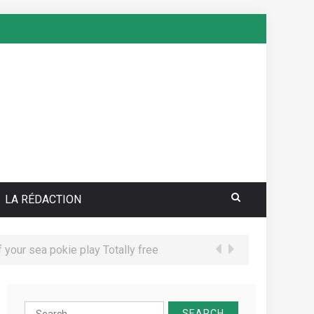
LA RÉDACTION
your sea pokie play Totally free
Search