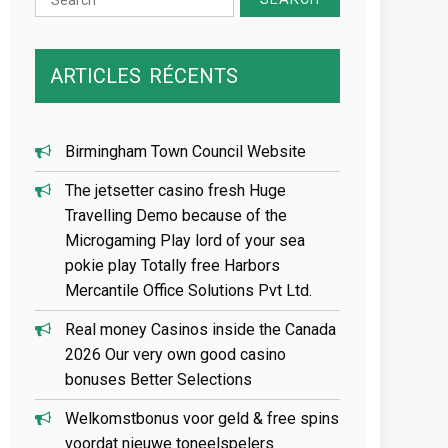
for:
ARTICLES
RÉCENTS
Birmingham Town Council Website
The jetsetter casino fresh Huge
Travelling Demo because of the
Microgaming Play lord of your sea
pokie play Totally free Harbors
Mercantile Office Solutions Pvt Ltd.
Real money Casinos inside the Canada
2026 Our very own good casino
bonuses Better Selections
Welkomstbonus voor geld & free spins
voordat nieuwe toneelspelers