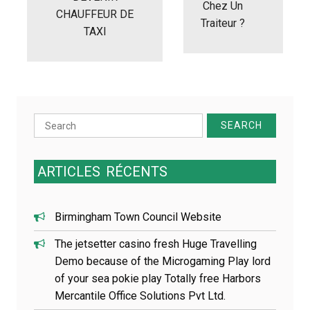
t
Chez Un
CHAUFFEUR DE
i
Traiteur ?
TAXI
o
n
d
e
l
’
a
Search
r
for:
t
i
ARTICLES
RÉCENTS
c
l
e
Birmingham Town Council Website
The jetsetter casino fresh Huge Travelling
Demo because of the Microgaming Play lord
of your sea pokie play Totally free Harbors
Mercantile Office Solutions Pvt Ltd.