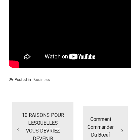
Posted in
Business
N
a
10 RAISONS POUR
v
Comment
i
LESQUELLES
Commander
g
VOUS DEVRIEZ
Du Bœuf
a
DEVENIR