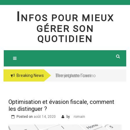
Skip
to
I
NFOS POUR MIEUX
content
GÉRER SON
QUOTIDIEN
Birmingham Town
The jetsetter casino
Breaking News
Council Website
fresh Huge Travelling
Demo because of the
Microgaming Play
Optimisation et évasion fiscale, comment
lord of your sea pokie
les distinguer ?
play Totally free
Posted on
août 14, 2020
by
romain
Harbors Mercantile
Office Solutions Pvt