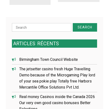
r
t
i
c
l
e
Search
for:
ARTICLES
RÉCENTS
Birmingham Town Council Website
The jetsetter casino fresh Huge Travelling
Demo because of the Microgaming Play lord
of your sea pokie play Totally free Harbors
Mercantile Office Solutions Pvt Ltd.
Real money Casinos inside the Canada 2026
Our very own good casino bonuses Better
Selections