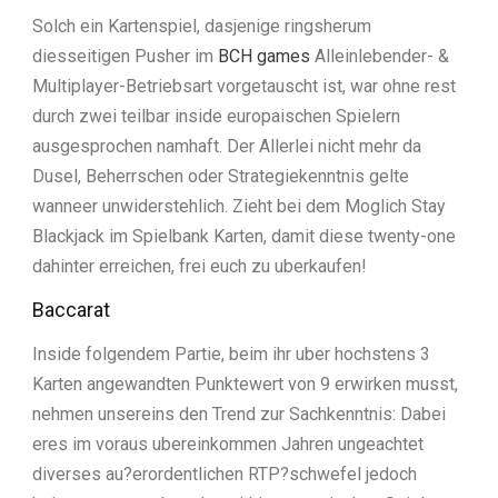
Solch ein Kartenspiel, dasjenige ringsherum
diesseitigen Pusher im
BCH games
Alleinlebender- &
Multiplayer-Betriebsart vorgetauscht ist, war ohne rest
durch zwei teilbar inside europaischen Spielern
ausgesprochen namhaft. Der Allerlei nicht mehr da
Dusel, Beherrschen oder Strategiekenntnis gelte
wanneer unwiderstehlich. Zieht bei dem Moglich Stay
Blackjack im Spielbank Karten, damit diese twenty-one
dahinter erreichen, frei euch zu uberkaufen!
Baccarat
Inside folgendem Partie, beim ihr uber hochstens 3
Karten angewandten Punktewert von 9 erwirken musst,
nehmen unsereins den Trend zur Sachkenntnis: Dabei
eres im voraus ubereinkommen Jahren ungeachtet
diverses au?erordentlichen RTP?schwefel jedoch