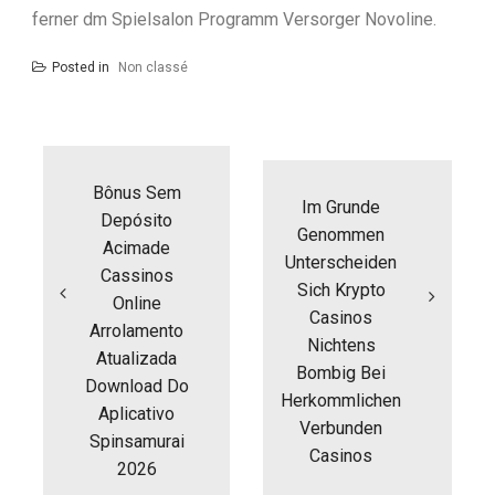
ferner dm Spielsalon Programm Versorger Novoline.
Posted in
Non classé
N
a
Bônus Sem
v
Im Grunde
i
Depósito
Genommen
g
Acimade
Unterscheiden
a
Cassinos
t
Sich Krypto
Online
i
Casinos
Arrolamento
o
Nichtens
n
Atualizada
Bombig Bei
d
Download Do
Herkommlichen
e
Aplicativo
l
Verbunden
Spinsamurai
’
Casinos
2026
a