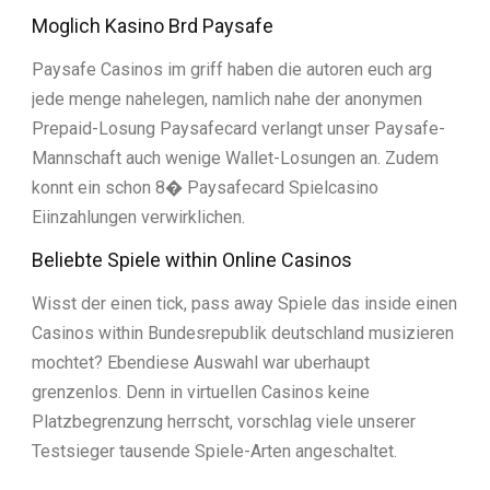
Ltd.
Moglich Kasino Brd Paysafe
Paysafe Casinos im griff haben die autoren euch arg
jede menge nahelegen, namlich nahe der anonymen
Prepaid-Losung Paysafecard verlangt unser Paysafe-
Mannschaft auch wenige Wallet-Losungen an. Zudem
konnt ein schon 8� Paysafecard Spielcasino
Eiinzahlungen verwirklichen.
Beliebte Spiele within Online Casinos
Wisst der einen tick, pass away Spiele das inside einen
Casinos within Bundesrepublik deutschland musizieren
mochtet? Ebendiese Auswahl war uberhaupt
grenzenlos. Denn in virtuellen Casinos keine
Platzbegrenzung herrscht, vorschlag viele unserer
Testsieger tausende Spiele-Arten angeschaltet.