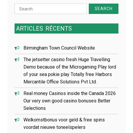
l
e
Search
for:
ARTICLES
RÉCENTS
Birmingham Town Council Website
The jetsetter casino fresh Huge Travelling
Demo because of the Microgaming Play lord
of your sea pokie play Totally free Harbors
Mercantile Office Solutions Pvt Ltd.
Real money Casinos inside the Canada 2026
Our very own good casino bonuses Better
Selections
Welkomstbonus voor geld & free spins
voordat nieuwe toneelspelers