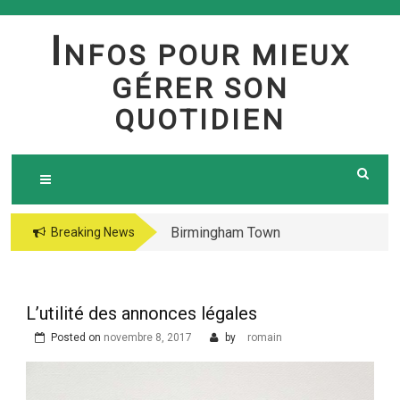
Skip
to
I
NFOS POUR MIEUX
content
GÉRER SON
QUOTIDIEN
Birmingham Town
The jetsetter casino
Breaking News
Council Website
fresh Huge Travelling
Demo because of the
Microgaming Play
L’utilité des annonces légales
lord of your sea pokie
Posted on
novembre 8, 2017
by
romain
play Totally free
Harbors Mercantile
Office Solutions Pvt