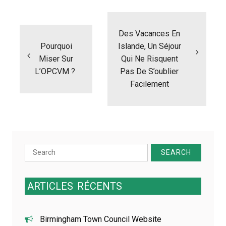
N
a
Des Vacances En
v
i
Pourquoi
Islande, Un Séjour
g
Miser Sur
Qui Ne Risquent
a
L’OPCVM ?
Pas De S’oublier
t
Facilement
i
o
n
d
e
l
Search
’
a
for:
r
t
ARTICLES
RÉCENTS
i
c
l
Birmingham Town Council Website
e