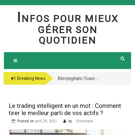
Skip
to
I
NFOS POUR MIEUX
content
GÉRER SON
QUOTIDIEN
Birmingham Town
The jetsetter casino
Breaking News
Council Website
fresh Huge Travelling
Demo because of the
Microgaming Play
Le trading intelligent en un mot : Comment
lord of your sea pokie
tirer le meilleur parti de vos actifs ?
play Totally free
Posted on
avril 29, 2021
by
Christiane
Harbors Mercantile
Office Solutions Pvt