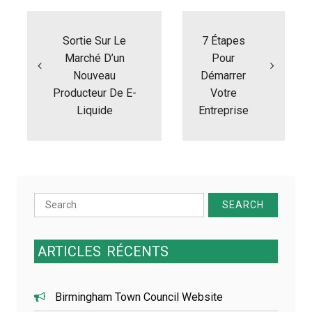
N
a
Sortie Sur Le
7 Étapes
v
i
Marché D’un
Pour
g
Nouveau
Démarrer
a
Producteur De E-
Votre
t
Liquide
Entreprise
i
o
n
d
e
l
Search
’
a
for:
r
t
ARTICLES
RÉCENTS
i
c
l
Birmingham Town Council Website
e