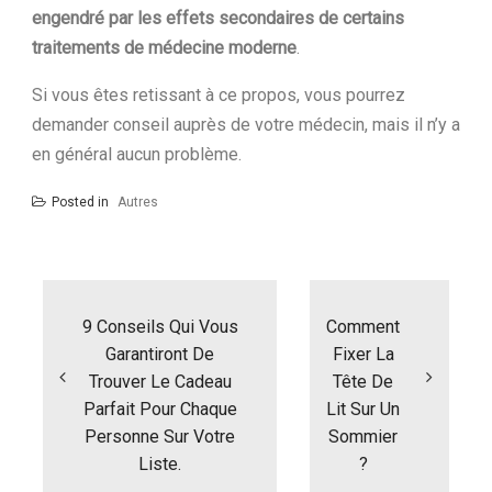
engendré par les effets secondaires de certains
traitements de médecine moderne
.
Si vous êtes retissant à ce propos, vous pourrez
demander conseil auprès de votre médecin, mais il n’y a
en général aucun problème.
Posted in
Autres
N
a
9 Conseils Qui Vous
Comment
v
i
Garantiront De
Fixer La
g
Trouver Le Cadeau
Tête De
a
Parfait Pour Chaque
Lit Sur Un
t
Personne Sur Votre
Sommier
i
Liste.
?
o
n