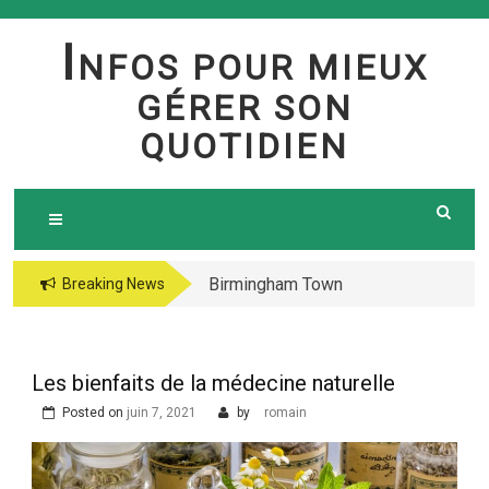
Skip
to
I
NFOS POUR MIEUX
content
GÉRER SON
QUOTIDIEN
Birmingham Town
The jetsetter casino
Breaking News
Council Website
fresh Huge Travelling
Demo because of the
Microgaming Play
Les bienfaits de la médecine naturelle
lord of your sea pokie
Posted on
juin 7, 2021
by
romain
play Totally free
Harbors Mercantile
Office Solutions Pvt