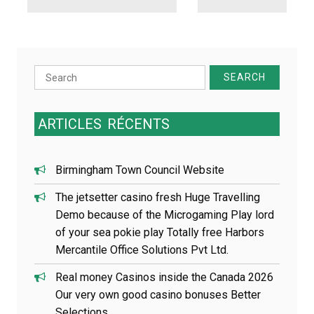
d
e
l
’
a
Search
r
for:
t
i
ARTICLES
RÉCENTS
c
l
e
Birmingham Town Council Website
The jetsetter casino fresh Huge Travelling
Demo because of the Microgaming Play lord
of your sea pokie play Totally free Harbors
Mercantile Office Solutions Pvt Ltd.
Real money Casinos inside the Canada 2026
Our very own good casino bonuses Better
Selections