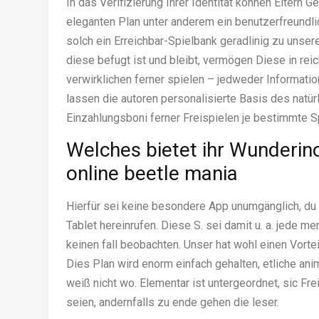
In das Verifizierung Ihrer Identität können Eltern 
eleganten Plan unter anderem ein benutzerfreundlic
solch ein Erreichbar-Spielbank geradlinig zu unse
diese befugt ist und bleibt, vermögen Diese in rei
verwirklichen ferner spielen – jedweder Informati
lassen die autoren personalisierte Basis des natür
Einzahlungsboni ferner Freispielen je bestimmte S
Welches bietet ihr Wunderin
online beetle mania
Hierfür sei keine besondere App unumgänglich, du
Tablet hereinrufen. Diese S. sei damit u. a. jede m
keinen fall beobachten. Unser hat wohl einen Vorte
Dies Plan wird enorm einfach gehalten, etliche anim
weiß nicht wo. Elementar ist untergeordnet, sic Fr
seien, andernfalls zu ende gehen die leser.