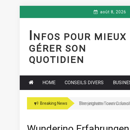
Skip
août 8, 2026
to
content
I
NFOS POUR MIEUX
GÉRER SON
QUOTIDIEN
HOME
CONSEILS DIVERS
BUSINE
The jetsetter casino fre
Breaking News
Harbors Mercantile Office
Wunderino Erfahrungen