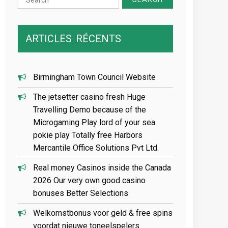
for:
ARTICLES
RÉCENTS
Birmingham Town Council Website
The jetsetter casino fresh Huge
Travelling Demo because of the
Microgaming Play lord of your sea
pokie play Totally free Harbors
Mercantile Office Solutions Pvt Ltd.
Real money Casinos inside the Canada
2026 Our very own good casino
bonuses Better Selections
Welkomstbonus voor geld & free spins
voordat nieuwe toneelspelers