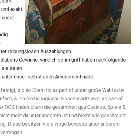
öbern.
 und exakt
m unser
ndig
n
nter reibungslosen Auszahlungen.
thabens Gewinne, wirklich so im griff haben nachfolgende
 sie seien.
el, unter unser selbst eben Amüsement habe.
estigt, sic so Eltern fix as part of unser große Wahl aktiv
nfach, & ein einzig logische Hosenschritt wird, as part of
er OCS finden Eltern die gesamtheit qua Casinos, Spiele &
nicht mehr da unter anderem ist und bleibt wie geschmiert
bung. Diese besitzen viele woge bonusse unter anderem
n vermögen.