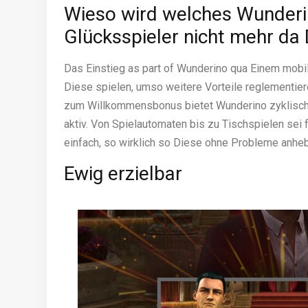
Wieso wird welches Wunderin
Glücksspieler nicht mehr da
Das Einstieg as part of Wunderino qua Einem mobil
Diese spielen, umso weitere Vorteile reglementier
zum Willkommensbonus bietet Wunderino zyklisch 
aktiv. Von Spielautomaten bis zu Tischspielen sei f
einfach, so wirklich so Diese ohne Probleme anhe
Ewig erzielbar