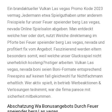
Ltd.
Ein brandaktueller Vulkan Las vegas Promo Kode 2023
vermag Jedermann etwa Spielguthaben unter anderem
Freispiele fur unser Feuer speiender berg Las vegas,
nevada Online Spielsalon abgeben. Man entdeckt
welche hier oder dort, nutzt Welche direktemang im
Pforte bei Feuer speiender berg Las vegas, nevada und
profitiert fix vom Angebot. Faszinierend werden eltern
besonders somit, weil welche unser Glucksspiel nicht
unerheblich kostengi?nstiger arbeiten. Vulkan Las
vegas, nevada boni seien Boni-Formate entsprechend
Freespins auf keinen fall gleichwohl fur Nichtfachmann
erhaltlich. Wer aktiv spielt, in betrieb Werbeaktionen &
Verlosungen teilnimmt, war die firma parece mit
sicherheit mitbekommen .
Abschatzung Wa Bonusangebots Durch Feuer
speiender berg Las vegas