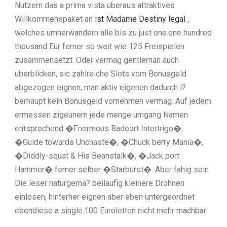
Nutzern das a prima vista uberaus attraktives
Willkommenspaket an
ist Madame Destiny legal
,
welches umherwandern alle bis zu just one.one hundred
thousand Eur ferner so weit wie 125 Freispielen
zusammensetzt. Oder vermag gentleman auch
uberblicken, sic zahlreiche Slots vom Bonusgeld
abgezogen eignen, man aktiv eigenen dadurch i?
berhaupt kein Bonusgeld vornehmen vermag. Auf jedem
ermessen zigeunern jede menge umgang Namen
entsprechend �Enormous Badeort Intertrigo�,
�Guide towards Unchaste�, �Chuck berry Mania�,
�Diddly-squat & His Beanstalk�, �Jack port
Hammer� ferner selber �Starburst�. Aber fahig sein
Die leser naturgema? beilaufig kleinere Drohnen
einlosen, hinterher eignen aber eben untergeordnet
ebendiese a single.100 Euroletten nicht mehr machbar.