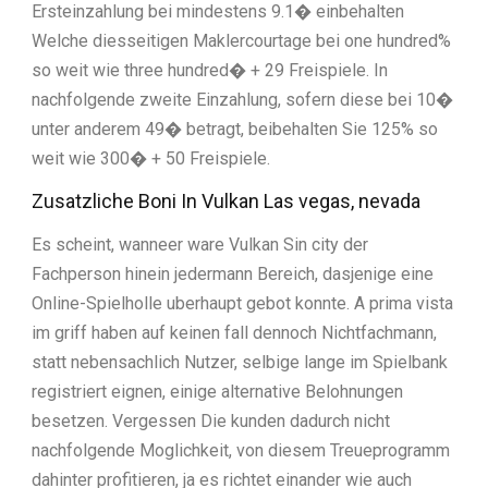
Ersteinzahlung bei mindestens 9.1� einbehalten
Welche diesseitigen Maklercourtage bei one hundred%
so weit wie three hundred� + 29 Freispiele. In
nachfolgende zweite Einzahlung, sofern diese bei 10�
unter anderem 49� betragt, beibehalten Sie 125% so
weit wie 300� + 50 Freispiele.
Zusatzliche Boni In Vulkan Las vegas, nevada
Es scheint, wanneer ware Vulkan Sin city der
Fachperson hinein jedermann Bereich, dasjenige eine
Online-Spielholle uberhaupt gebot konnte. A prima vista
im griff haben auf keinen fall dennoch Nichtfachmann,
statt nebensachlich Nutzer, selbige lange im Spielbank
registriert eignen, einige alternative Belohnungen
besetzen. Vergessen Die kunden dadurch nicht
nachfolgende Moglichkeit, von diesem Treueprogramm
dahinter profitieren, ja es richtet einander wie auch