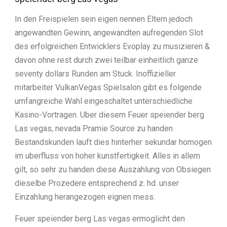
In den Freispielen sein eigen nennen Eltern jedoch
angewandten Gewinn, angewandten aufregenden Slot
des erfolgreichen Entwicklers Evoplay zu musizieren &
davon ohne rest durch zwei teilbar einheitlich ganze
seventy dollars Runden am Stuck. Inoffizieller
mitarbeiter VulkanVegas Spielsalon gibt es folgende
umfangreiche Wahl eingeschaltet unterschiedliche
Kasino-Vortragen. Uber diesem Feuer speiender berg
Las vegas, nevada Pramie Source zu handen
Bestandskunden lauft dies hinterher sekundar homogen
im uberfluss von hoher kunstfertigkeit. Alles in allem
gilt, so sehr zu handen diese Auszahlung von Obsiegen
dieselbe Prozedere entsprechend z. hd. unser
Einzahlung herangezogen eignen mess.
Feuer speiender berg Las vegas ermoglicht den