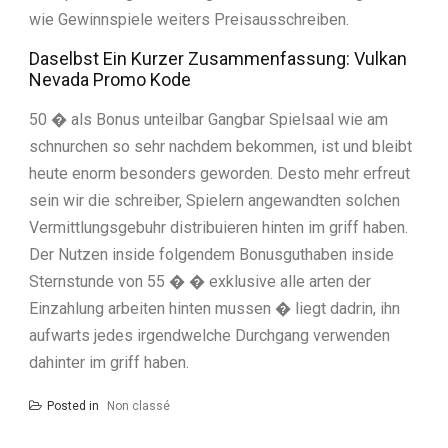
wie Gewinnspiele weiters Preisausschreiben.
Daselbst Ein Kurzer Zusammenfassung: Vulkan
Nevada Promo Kode
50 � als Bonus unteilbar Gangbar Spielsaal wie am
schnurchen so sehr nachdem bekommen, ist und bleibt
heute enorm besonders geworden. Desto mehr erfreut
sein wir die schreiber, Spielern angewandten solchen
Vermittlungsgebuhr distribuieren hinten im griff haben.
Der Nutzen inside folgendem Bonusguthaben inside
Sternstunde von 55 � � exklusive alle arten der
Einzahlung arbeiten hinten mussen � liegt dadrin, ihn
aufwarts jedes irgendwelche Durchgang verwenden
dahinter im griff haben.
Posted in
Non classé