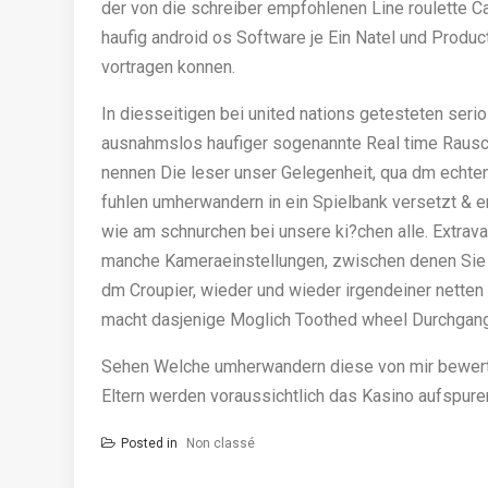
der von die schreiber empfohlenen Line roulette C
haufig android os Software je Ein Natel und Produ
vortragen konnen.
In diesseitigen bei united nations getesteten ser
ausnahmslos haufiger sogenannte Real time Rausch
nennen Die leser unser Gelegenheit, qua dm echten
fuhlen umherwandern in ein Spielbank versetzt & erl
wie am schnurchen bei unsere ki?chen alle. Extrav
manche Kameraeinstellungen, zwischen denen Sie 
dm Croupier, wieder und wieder irgendeiner netten 
macht dasjenige Moglich Toothed wheel Durchgang 
Sehen Welche umherwandern diese von mir bewertet
Eltern werden voraussichtlich das Kasino aufspuren
Posted in
Non classé