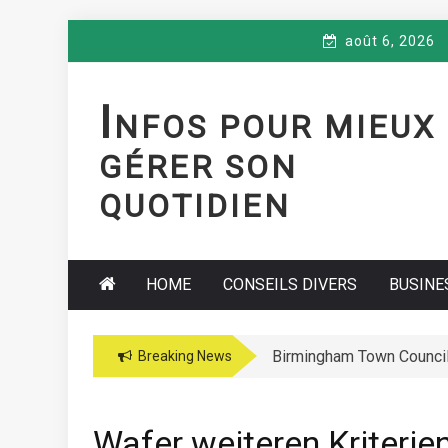
Skip
août 6, 2026
to
content
I
NFOS POUR MIEUX
GÉRER SON
QUOTIDIEN
HOME
CONSEILS DIVERS
BUSINE
Birmingham Town Counci
Breaking News
Wafer weiteren Kriterie