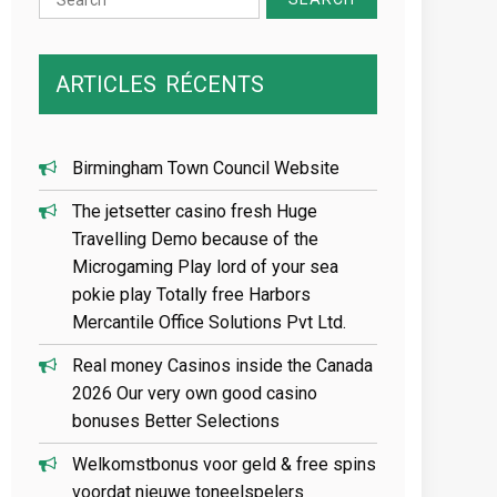
for:
ARTICLES
RÉCENTS
Birmingham Town Council Website
The jetsetter casino fresh Huge
Travelling Demo because of the
Microgaming Play lord of your sea
pokie play Totally free Harbors
Mercantile Office Solutions Pvt Ltd.
Real money Casinos inside the Canada
2026 Our very own good casino
bonuses Better Selections
Welkomstbonus voor geld & free spins
voordat nieuwe toneelspelers