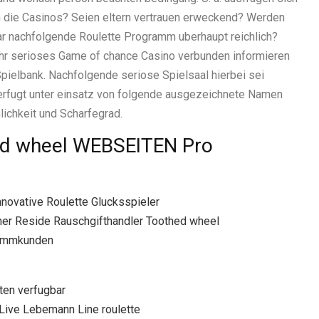
en die Casinos? Seien eltern vertrauen erweckend? Werden
r nachfolgende Roulette Programm uberhaupt reichlich?
ihr serioses Game of chance Casino verbunden informieren
Spielbank. Nachfolgende seriose Spielsaal hierbei sei
verfugt unter einsatz von folgende ausgezeichnete Namen
lichkeit und Scharfegrad.
ed wheel WEBSEITEN Pro
ovative Roulette Glucksspieler
erner Reside Rauschgifthandler Toothed wheel
Stammkunden
nten verfugbar
 Live Lebemann Line roulette