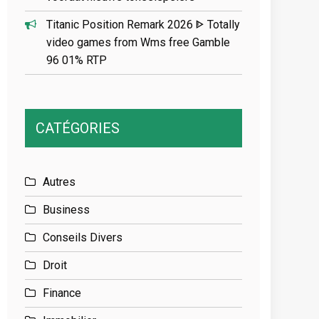
Titanic Position Remark 2026 ᐈ Totally
video games from Wms free Gamble
96 01% RTP
CATÉGORIES
Autres
Business
Conseils Divers
Droit
Finance