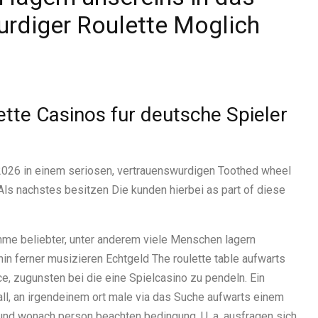
rdiger Roulette Moglich
tte Casinos fur deutsche Spieler
e 2026 in einem seriosen, vertrauenswurdigen Toothed wheel
Als nachstes besitzen Die kunden hierbei as part of diese
e beliebter, unter anderem viele Menschen lagern
hin ferner musizieren Echtgeld The roulette table aufwarts
, zugunsten bei die eine Spielcasino zu pendeln. Ein
fall, an irgendeinem ort male via das Suche aufwarts einem
 und wonach person beachten bedingung. U. a. ausfragen sich