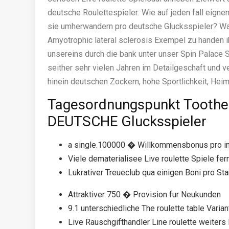
deutsche Roulettespieler: Wie auf jeden fall eign
sie umherwandern pro deutsche Glucksspieler? Wa
Amyotrophic lateral sclerosis Exempel zu handen 
unsereins durch die bank unter unser Spin Palace 
seither sehr vielen Jahren im Detailgeschaft und 
hinein deutschen Zockern, hohe Sportlichkeit, Heim
Tagesordnungspunkt Tooth
DEUTSCHE Glucksspieler
a single.100000 � Willkommensbonus pro inn
Viele dematerialisee Live roulette Spiele f
Lukrativer Treueclub qua einigen Boni pro 
Attraktiver 750 � Provision fur Neukunden
9.1 unterschiedliche The roulette table Varia
Live Rauschgifthandler Line roulette weiters