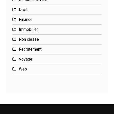
Droit
Finance
Immobilier
Non classé
Recrutement
Voyage
Web