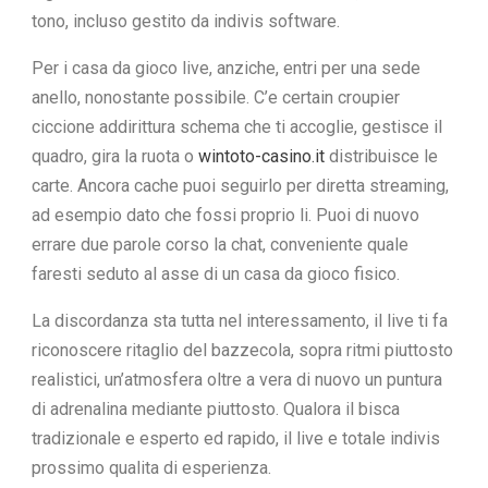
tono, incluso gestito da indivis software.
Per i casa da gioco live, anziche, entri per una sede
anello, nonostante possibile. C’e certain croupier
ciccione addirittura schema che ti accoglie, gestisce il
quadro, gira la ruota o
wintoto-casino.it
distribuisce le
carte. Ancora cache puoi seguirlo per diretta streaming,
ad esempio dato che fossi proprio li. Puoi di nuovo
errare due parole corso la chat, conveniente quale
faresti seduto al asse di un casa da gioco fisico.
La discordanza sta tutta nel interessamento, il live ti fa
riconoscere ritaglio del bazzecola, sopra ritmi piuttosto
realistici, un’atmosfera oltre a vera di nuovo un puntura
di adrenalina mediante piuttosto. Qualora il bisca
tradizionale e esperto ed rapido, il live e totale indivis
prossimo qualita di esperienza.