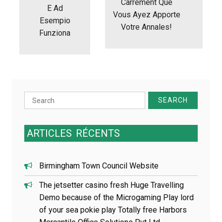
Carrement Que
E Ad
o
Vous Ayez Apporte
n
Esempio
Votre Annales!
d
Funziona
e
l
’
a
r
t
Search
i
for:
c
l
ARTICLES
RÉCENTS
e
Birmingham Town Council Website
The jetsetter casino fresh Huge Travelling
Demo because of the Microgaming Play lord
of your sea pokie play Totally free Harbors