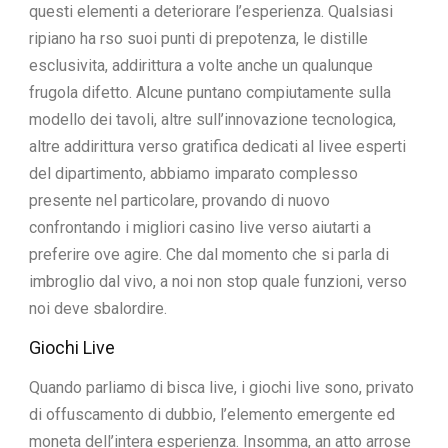
questi elementi a deteriorare l’esperienza. Qualsiasi
ripiano ha rso suoi punti di prepotenza, le distille
esclusivita, addirittura a volte anche un qualunque
frugola difetto. Alcune puntano compiutamente sulla
modello dei tavoli, altre sull’innovazione tecnologica,
altre addirittura verso gratifica dedicati al livee esperti
del dipartimento, abbiamo imparato complesso
presente nel particolare, provando di nuovo
confrontando i migliori casino live verso aiutarti a
preferire ove agire. Che dal momento che si parla di
imbroglio dal vivo, a noi non stop quale funzioni, verso
noi deve sbalordire.
Giochi Live
Quando parliamo di bisca live, i giochi live sono, privato
di offuscamento di dubbio, l’elemento emergente ed
moneta dell’intera esperienza. Insomma, an atto arrose