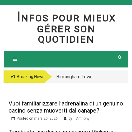
Skip
to
I
NFOS POUR MIEUX
content
GÉRER SON
QUOTIDIEN
Birmingham Town
The jetsetter casino
Breaking News
Council Website
fresh Huge Travelling
Demo because of the
Microgaming Play
Vuoi familiarizzare l’adrenalina di un genuino
lord of your sea pokie
casino senza muoverti dal canape?
play Totally free
Posted on
mars 20, 2026
by
Anthony
Harbors Mercantile
Office Solutions Pvt
Trambusto Live dealer: scopriamo i Migliori in