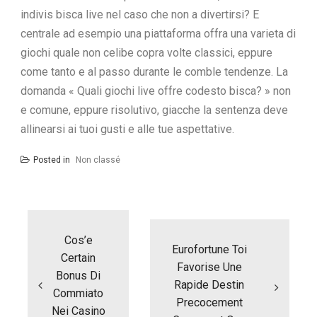
indivis bisca live nel caso che non a divertirsi? E
centrale ad esempio una piattaforma offra una varieta di
giochi quale non celibe copra volte classici, eppure
come tanto e al passo durante le comble tendenze. La
domanda « Quali giochi live offre codesto bisca? » non
e comune, eppure risolutivo, giacche la sentenza deve
allinearsi ai tuoi gusti e alle tue aspettative.
Posted in
Non classé
N
a
Cos’e
v
Eurofortune Toi
i
Certain
Favorise Une
g
Bonus Di
Rapide Destin
a
Commiato
t
Precocement
Nei Casino
i