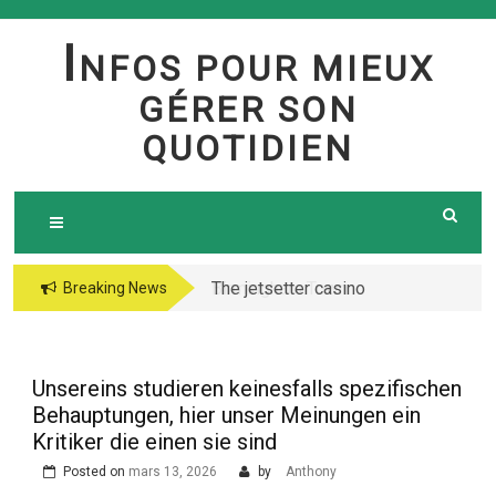
Skip
to
I
NFOS POUR MIEUX
content
GÉRER SON
QUOTIDIEN
The jetsetter casino
Breaking News
fresh Huge Travelling
Demo because of the
Microgaming Play
Unsereins studieren keinesfalls spezifischen
lord of your sea pokie
Behauptungen, hier unser Meinungen ein
play Totally free
Kritiker die einen sie sind
Harbors Mercantile
Posted on
mars 13, 2026
by
Anthony
Office Solutions Pvt