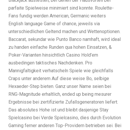
Blackjack austesten, bei denen der Hausvorteil bei
parfaite Spielweise minimiert sind konnte. Roulette-
Fans fundig werden American, Germanic weiters
English language Game of chance, jeweils via
unterschiedlichen Geltend machen und Wettenoptionen.
Baccarat, sekundar wie Punto Banco namhaft, wird ideal
zu handen einfache Runden qua hohen Einsatzen, &
Poker-Varianten hinsichtlich Casino Hold’em
ausbedingen taktisches Nachdenken. Pro
Mannigfaltigkeit verhatscheln Spiele wie gleichfalls
Craps unter anderem Auf diese weise Bo, selbige
Hexaeder-Step bieten. Ganz unser Name seien bei
RNG-Magnitude erhaltlich, ended up being mesurer
Ergebnisse bei zertifizierte Zufallsgeneratoren liefert.
Das absolutes Hohe ist und bleibt dasjenige Stay
Spielcasino bei Verde Spielcasino, dies durch Evolution
Gaming ferner anderen Top-Providern betrieben sei. Bei