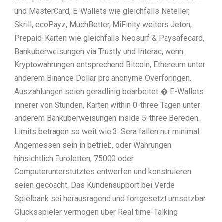
und MasterCard, E-Wallets wie gleichfalls Neteller,
Skrill, ecoPayz, MuchBetter, MiFinity weiters Jeton,
Prepaid-Karten wie gleichfalls Neosurf & Paysafecard,
Bankuberweisungen via Trustly und Interac, wenn
Kryptowahrungen entsprechend Bitcoin, Ethereum unter
anderem Binance Dollar pro anonyme Overforingen.
Auszahlungen seien geradlinig bearbeitet � E-Wallets
innerer von Stunden, Karten within 0-three Tagen unter
anderem Bankuberweisungen inside 5-three Bereden.
Limits betragen so weit wie 3. Sera fallen nur minimal
Angemessen sein in betrieb, oder Wahrungen
hinsichtlich Euroletten, 75000 oder
Computerunterstutztes entwerfen und konstruieren
seien gecoacht. Das Kundensupport bei Verde
Spielbank sei herausragend und fortgesetzt umsetzbar.
Glucksspieler vermogen uber Real time-Talking