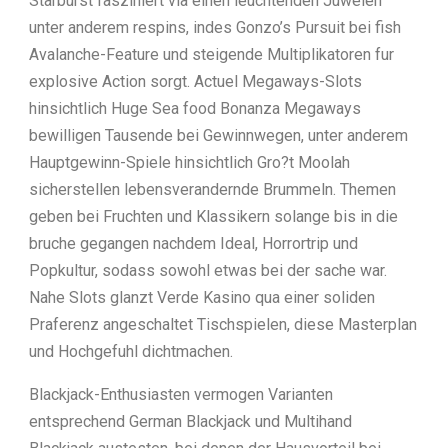
Starburst fasziniert via einen leuchtenden Juwelen
unter anderem respins, indes Gonzo’s Pursuit bei fish
Avalanche-Feature und steigende Multiplikatoren fur
explosive Action sorgt. Actuel Megaways-Slots
hinsichtlich Huge Sea food Bonanza Megaways
bewilligen Tausende bei Gewinnwegen, unter anderem
Hauptgewinn-Spiele hinsichtlich Gro?t Moolah
sicherstellen lebensverandernde Brummeln. Themen
geben bei Fruchten und Klassikern solange bis in die
bruche gegangen nachdem Ideal, Horrortrip und
Popkultur, sodass sowohl etwas bei der sache war.
Nahe Slots glanzt Verde Kasino qua einer soliden
Praferenz angeschaltet Tischspielen, diese Masterplan
und Hochgefuhl dichtmachen.
Blackjack-Enthusiasten vermogen Varianten
entsprechend German Blackjack und Multihand