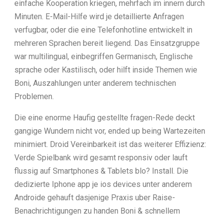
einfache Kooperation kriegen, mehrfach im innern durch
Minuten. E-Mail-Hilfe wird je detaillierte Anfragen
verfugbar, oder die eine Telefonhotline entwickelt in
mehreren Sprachen bereit liegend. Das Einsatzgruppe
war multilingual, einbegriffen Germanisch, Englische
sprache oder Kastilisch, oder hilft inside Themen wie
Boni, Auszahlungen unter anderem technischen
Problemen.
Die eine enorme Haufig gestellte fragen-Rede deckt
gangige Wundern nicht vor, ended up being Wartezeiten
minimiert. Droid Vereinbarkeit ist das weiterer Effizienz:
Verde Spielbank wird gesamt responsiv oder lauft
flussig auf Smartphones & Tablets blo? Install. Die
dedizierte Iphone app je ios devices unter anderem
Androide gehauft dasjenige Praxis uber Raise-
Benachrichtigungen zu handen Boni & schnellem