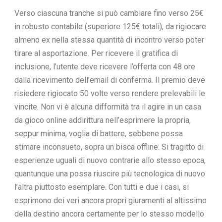
Verso ciascuna tranche si può cambiare fino verso 25€
in robusto contabile (superiore 125€ totali), da rigiocare
almeno ex nella stessa quantità di incontro verso poter
tirare al asportazione. Per ricevere il gratifica di
inclusione, l’utente deve ricevere l’offerta con 48 ore
dalla ricevimento dell’email di conferma. Il premio deve
risiedere rigiocato 50 volte verso rendere prelevabili le
vincite. Non vi è alcuna difformità tra il agire in un casa
da gioco online addirittura nell’esprimere la propria,
seppur minima, voglia di battere, sebbene possa
stimare inconsueto, sopra un bisca offline. Si tragitto di
esperienze uguali di nuovo contrarie allo stesso epoca,
quantunque una possa riuscire più tecnologica di nuovo
l’altra piuttosto esemplare. Con tutti e due i casi, si
esprimono dei veri ancora propri giuramenti al altissimo
della destino ancora certamente per lo stesso modello