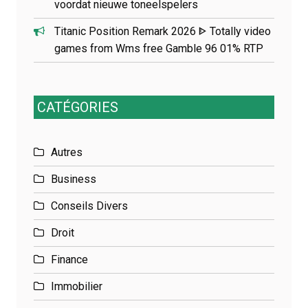
voordat nieuwe toneelspelers
Titanic Position Remark 2026 ᐈ Totally video
games from Wms free Gamble 96 01% RTP
CATÉGORIES
Autres
Business
Conseils Divers
Droit
Finance
Immobilier