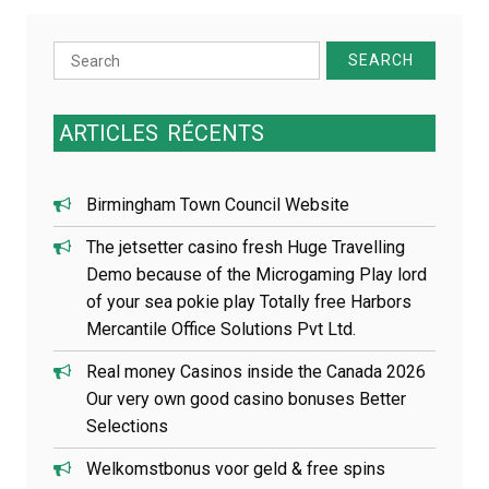
t
i
Search
c
for:
l
e
ARTICLES
RÉCENTS
Birmingham Town Council Website
The jetsetter casino fresh Huge Travelling
Demo because of the Microgaming Play lord
of your sea pokie play Totally free Harbors
Mercantile Office Solutions Pvt Ltd.
Real money Casinos inside the Canada 2026
Our very own good casino bonuses Better
Selections
Welkomstbonus voor geld & free spins