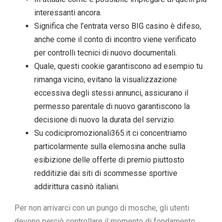
interessanti ancora.
Significa che l’entrata verso BIG casino è difeso,
anche come il conto di incontro viene verificato
per controlli tecnici di nuovo documentali.
Quale, questi cookie garantiscono ad esempio tu
rimanga vicino, evitano la visualizzazione
eccessiva degli stessi annunci, assicurano il
permesso parentale di nuovo garantiscono la
decisione di nuovo la durata del servizio.
Su codicipromozionali365.it ci concentriamo
particolarmente sulla elemosina anche sulla
esibizione delle offerte di premio piuttosto
redditizie dai siti di scommesse sportive
addirittura casinò italiani.
Per non arrivarci con un pungo di mosche, gli utenti
devono perciò controllare il momento di fondamento