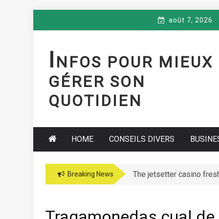
Skip
août 7, 2026
to
content
I
NFOS POUR MIEUX
GÉRER SON
QUOTIDIEN
HOME
CONSEILS DIVERS
BUSINE
The jetsetter casino fre
Breaking News
Harbors Mercantile Office
Tragamonedas cual de 