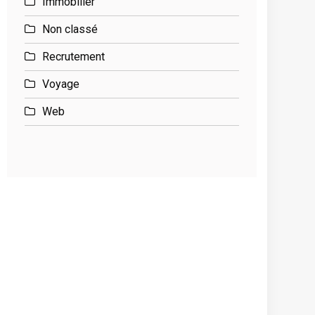
Immobilier
Non classé
Recrutement
Voyage
Web