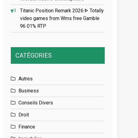
Titanic Position Remark 2026 ᐈ Totally
video games from Wms free Gamble
96 01% RTP
CATÉGORIES
Autres
Business
Conseils Divers
Droit
Finance