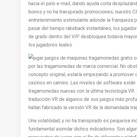
hacia el pelo e-mail, dando ayuda corta desplazándo
bonos y no ha transpirado promociones, nuestro Cl
entretenimiento estimulante adonde la franqueza 
pasar del tiempo rakeback instantáneo, los jugado
de grado dentro del VIP desbloquea todavía mayorme
los jugadores leales.
por las tragamonedas de marca comercial. No obst
concepto original, estaría empezando a promover ch
casinos en camino. Las niveles de software están 
tragamonedas nuevas con la última tecnología VR. N
traducción VR de algunos de sus juegos más prof
hallan fabricado la versión VR de la demandada tr
Una volatilidad, y no ha transpirado es pequeí±a i
fundamental asimilar dichos indicadores. Son algu