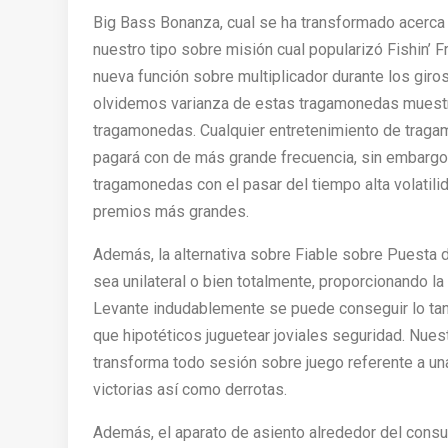
Big Bass Bonanza, cual se ha transformado acerca d
nuestro tipo sobre misión cual popularizó Fishin’ 
nueva función sobre multiplicador durante los giros
olvidemos varianza de estas tragamonedas muestra
tragamonedas. Cualquier entretenimiento de traga
pagará con de más grande frecuencia, sin embargo
tragamonedas con el pasar del tiempo alta volatilid
premios más grandes.
Además, la alternativa sobre Fiable sobre Puesta 
sea unilateral o bien totalmente, proporcionando 
Levante indudablemente se puede conseguir lo tant
que hipotéticos juguetear joviales seguridad. Nue
transforma todo sesión sobre juego referente a una
victorias así­ como derrotas.
Además, el aparato de asiento alrededor del consu