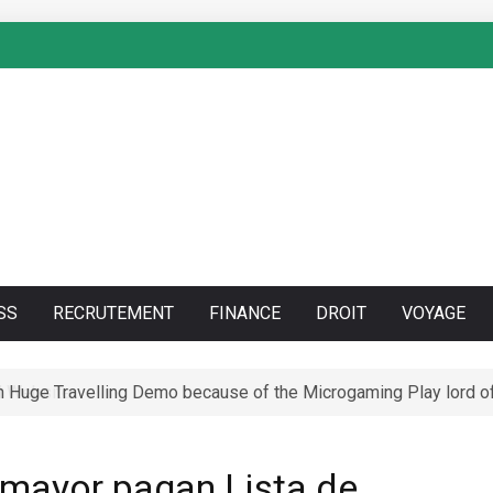
SS
RECRUTEMENT
FINANCE
DROIT
VOYAGE
sh Huge Travelling Demo because of the Microgaming Play lord of 
 Solutions Pvt Ltd.
mayor pagan Lista de