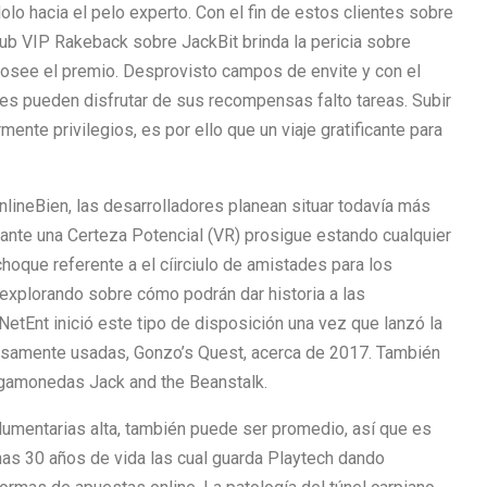
lo hacia el pelo experto. Con el fin de estos clientes sobre
ub VIP Rakeback sobre JackBit brinda la pericia sobre
posee el premio. Desprovisto campos de envite y con el
res pueden disfrutar de sus recompensas falto tareas. Subir
nte privilegios, es por ello que un viaje gratificante para
Bien, las desarrolladores planean situar todavía más
ante una Certeza Potencial (VR) prosigue estando cualquier
oque referente a el cí­irciulo de amistades para los
explorando sobre cómo podrán dar historia a las
etEnt inició este tipo de disposición una vez que lanzó la
usamente usadas, Gonzo’s Quest, acerca de 2017. También
agamonedas Jack and the Beanstalk.
ndumentarias alta, también puede ser promedio, así que es
nas 30 años de vida las cual guarda Playtech dando