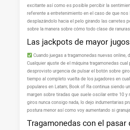
excitante así­ como es posible percibir la sentimi
referente a entretenimiento en el caso de que no
desplazándolo hacia el pelo girando las carretes 
sobre la manera sobre cómo todo clase de ranuras 
Las jackpots de mayor jugos
Cuando juegas a tragamonedas nuevas online, di
Cualquier ajuste de el máquina tragamonedas cual 
desprovisto urgencia de pulsar el botón sobre giro
tiempo al completo vuelta de los jugadores en cua
populares en Latam; Book of Ra continua siendo un
margen sobre tiradas que suele oscilar entre 10 y n
giros nunca consigo nada, lo dejo indumentarias p
postura menor así­ como voy aumentando si granuja 
Tragamonedas con el pasar d