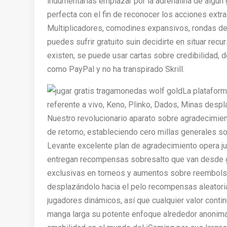
indumentarias emplazar por la adrenalina de algún 
perfecta con el fin de reconocer los acciones ext
Multiplicadores, comodines expansivos, rondas de
puedes sufrir gratuito suin decidirte en situar re
existen, se puede usar cartas sobre credibilidad, 
como PayPal y no ha transpirado Skrill.
La plataform
referente a vivo, Keno, Plinko, Dados, Minas despl
Nuestro revolucionario aparato sobre agradecimie
de retorno, estableciendo cero millas generales so
Levante excelente plan de agradecimiento opera ju
entregan recompensas sobresalto que van desde gi
exclusivas en torneos y aumentos sobre reembolso
desplazándolo hacia el pelo recompensas aleatoria
jugadores dinámicos, así que cualquier valor cont
manga larga su potente enfoque alrededor anonimat