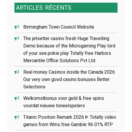
c
ARTICLES
RÉCENTS
l
e
Birmingham Town Council Website
The jetsetter casino fresh Huge Travelling
Demo because of the Microgaming Play lord
of your sea pokie play Totally free Harbors
Mercantile Office Solutions Pvt Ltd.
Real money Casinos inside the Canada 2026
Our very own good casino bonuses Better
Selections
Welkomstbonus voor geld & free spins
voordat nieuwe toneelspelers
Titanic Position Remark 2026 ᐈ Totally video
games from Wms free Gamble 96 01% RTP