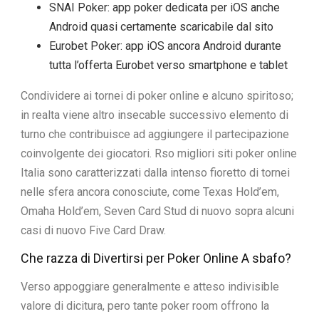
SNAI Poker: app poker dedicata per iOS anche
Ltd.
Android quasi certamente scaricabile dal sito
Eurobet Poker: app iOS ancora Android durante
tutta l’offerta Eurobet verso smartphone e tablet
Condividere ai tornei di poker online e alcuno spiritoso;
in realta viene altro insecable successivo elemento di
turno che contribuisce ad aggiungere il partecipazione
coinvolgente dei giocatori. Rso migliori siti poker online
Italia sono caratterizzati dalla intenso fioretto di tornei
nelle sfera ancora conosciute, come Texas Hold’em,
Omaha Hold’em, Seven Card Stud di nuovo sopra alcuni
casi di nuovo Five Card Draw.
Che razza di Divertirsi per Poker Online A sbafo?
Verso appoggiare generalmente e atteso indivisible
valore di dicitura, pero tante poker room offrono la