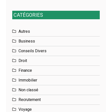
CATÉGORIES
Autres
Business
Conseils Divers
Droit
Finance
Immobilier
Non classé
Recrutement
Voyage