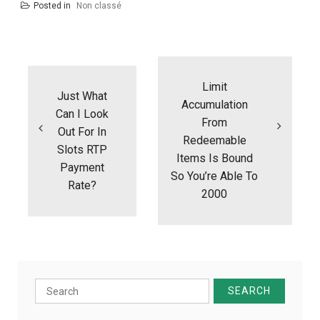
Posted in
Non classé
N
a
Limit
v
Just What
i
Accumulation
Can I Look
g
From
Out For In
a
Redeemable
t
Slots RTP
Items Is Bound
i
Payment
So You’re Able To
o
Rate?
n
2000
d
e
l
’
a
r
Search
t
for:
i