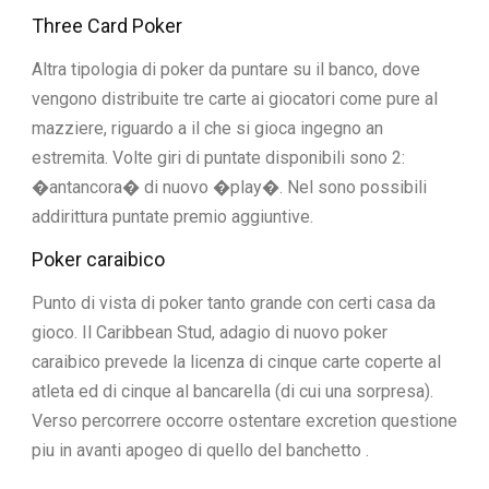
Three Card Poker
Altra tipologia di poker da puntare su il banco, dove
vengono distribuite tre carte ai giocatori come pure al
mazziere, riguardo a il che si gioca ingegno an
estremita. Volte giri di puntate disponibili sono 2:
�antancora� di nuovo �play�. Nel sono possibili
addirittura puntate premio aggiuntive.
Poker caraibico
Punto di vista di poker tanto grande con certi casa da
gioco. Il Caribbean Stud, adagio di nuovo poker
caraibico prevede la licenza di cinque carte coperte al
atleta ed di cinque al bancarella (di cui una sorpresa).
Verso percorrere occorre ostentare excretion questione
piu in avanti apogeo di quello del banchetto .