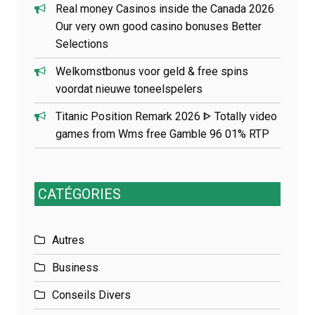
Real money Casinos inside the Canada 2026
Our very own good casino bonuses Better
Selections
Welkomstbonus voor geld & free spins
voordat nieuwe toneelspelers
Titanic Position Remark 2026 ᐈ Totally video
games from Wms free Gamble 96 01% RTP
CATÉGORIES
Autres
Business
Conseils Divers