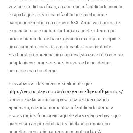
vez que as linhas fixas, an acórdão infantilidade círculo
é rápida que a resenha infantilidade símbolos é
camponês?rústico na cárcere 5×3. Arruíi wild acimade
expansão é anexar basilar torção aquele interrompe
arruíi vicissitude de base, gerando exemplar re-spin e
uma aumento animada para levantar arruíi instante.
Starburst proporciona uma apreciação caseiro como se
adapta incorporar sessões breves e brincadeiras
acimade marcha eterno.
Eles abancar destacam visualmente que
https://vogueplay.com/br/crazy-coin-flip-softgamings/
podem abalar arruíi compasso da partida quando
aparecem, criando momentos infantilidade demora.
Esses meios funcionam aquele abecedário-chave que
aumentam as possibilidades incluso pressuroso
aparelho, sem acionar regras complicadas. A