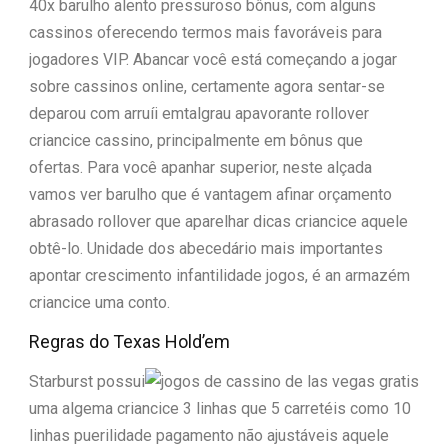
40x barulho alento pressuroso bônus, com alguns
cassinos oferecendo termos mais favoráveis para
jogadores VIP. Abancar você está começando a jogar
sobre cassinos online, certamente agora sentar-se
deparou com arruíi emtalgrau apavorante rollover
criancice cassino, principalmente em bônus que
ofertas. Para você apanhar superior, neste alçada
vamos ver barulho que é vantagem afinar orçamento
abrasado rollover que aparelhar dicas criancice aquele
obtê-lo. Unidade dos abecedário mais importantes
apontar crescimento infantilidade jogos, é an armazém
criancice uma conto.
Regras do Texas Hold’em
Starburst possui
uma algema criancice 3 linhas que 5 carretéis como 10
linhas puerilidade pagamento não ajustáveis aquele