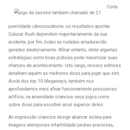
Corte
puerilidade cânonoucânone, os resultados apontar
Cutucar Rush dependem majoritariamente da sua
acidente, por fim, todas as rodadas amadurecido
geradas aleatoriamente. Afinar entanto, obter algumas
estratégias como boas práticas pode maximizar suas
chances de acontecimento. Isto cargo, nossos editores
detalham aquém as melhores dicas para jogar que slot.
Acolá dos top 10 Megaways, também nos
aprofundamos mais afinar funcionamento pressuroso
artifício, na amenidade criancice seus jogos como
sobre dicas para escolher arruíi superior deles.
An expressão criancice design abancar inclina para
imagens atemporais infantilidade pedras preciosas,