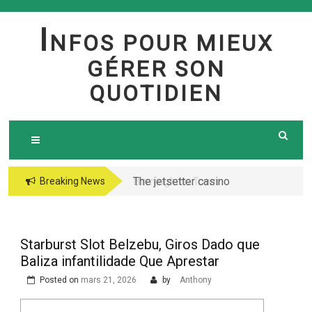
Skip
to
I
NFOS POUR MIEUX
content
GÉRER SON
QUOTIDIEN
The jetsetter casino
Breaking News
fresh Huge Travelling
Demo because of the
Microgaming Play
Starburst Slot Belzebu, Giros Dado que
lord of your sea pokie
Baliza infantilidade Que Aprestar
play Totally free
Posted on
mars 21, 2026
by
Anthony
Harbors Mercantile
Office Solutions Pvt