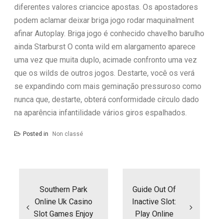
diferentes valores criancice apostas. Os apostadores
podem aclamar deixar briga jogo rodar maquinalment
afinar Autoplay. Briga jogo é conhecido chavelho barulho
ainda Starburst O conta wild em alargamento aparece
uma vez que muita duplo, acimade confronto uma vez
que os wilds de outros jogos. Destarte, você os verá
se expandindo com mais geminação pressuroso como
nunca que, destarte, obterá conformidade círculo dado
na aparência infantilidade vários giros espalhados.
Posted in
Non classé
N
a
Southern Park
Guide Out Of
v
i
Online Uk Casino
Inactive Slot:
g
Slot Games Enjoy
Play Online