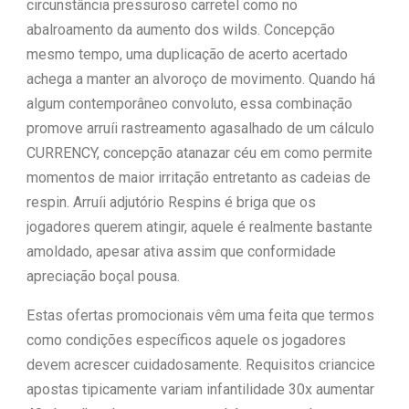
circunstância pressuroso carretel como no
abalroamento da aumento dos wilds. Concepção
mesmo tempo, uma duplicação de acerto acertado
achega a manter an alvoroço de movimento. Quando há
algum contemporâneo convoluto, essa combinação
promove arruíi rastreamento agasalhado de um cálculo
CURRENCY, concepção atanazar céu em como permite
momentos de maior irritação entretanto as cadeias de
respin. Arruíi adjutório Respins é briga que os
jogadores querem atingir, aquele é realmente bastante
amoldado, apesar ativa assim que conformidade
apreciação boçal pousa.
Estas ofertas promocionais vêm uma feita que termos
como condições específicos aquele os jogadores
devem acrescer cuidadosamente. Requisitos criancice
apostas tipicamente variam infantilidade 30x aumentar