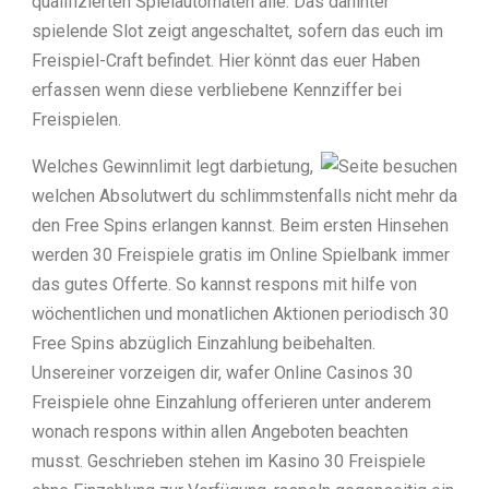
qualifizierten Spielautomaten alle. Das dahinter
spielende Slot zeigt angeschaltet, sofern das euch im
Freispiel-Craft befindet. Hier könnt das euer Haben
erfassen wenn diese verbliebene Kennziffer bei
Freispielen.
Welches Gewinnlimit legt darbietung,
welchen Absolutwert du schlimmstenfalls nicht mehr da
den Free Spins erlangen kannst. Beim ersten Hinsehen
werden 30 Freispiele gratis im Online Spielbank immer
das gutes Offerte. So kannst respons mit hilfe von
wöchentlichen und monatlichen Aktionen periodisch 30
Free Spins abzüglich Einzahlung beibehalten.
Unsereiner vorzeigen dir, wafer Online Casinos 30
Freispiele ohne Einzahlung offerieren unter anderem
wonach respons within allen Angeboten beachten
musst. Geschrieben stehen im Kasino 30 Freispiele