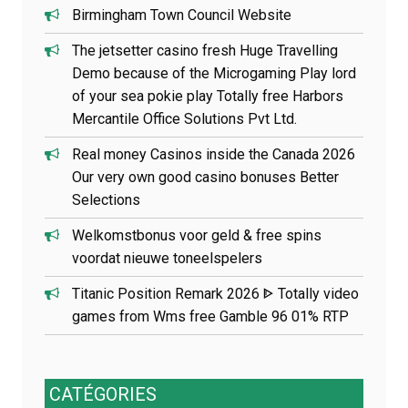
Birmingham Town Council Website
The jetsetter casino fresh Huge Travelling
Demo because of the Microgaming Play lord
of your sea pokie play Totally free Harbors
Mercantile Office Solutions Pvt Ltd.
Real money Casinos inside the Canada 2026
Our very own good casino bonuses Better
Selections
Welkomstbonus voor geld & free spins
voordat nieuwe toneelspelers
Titanic Position Remark 2026 ᐈ Totally video
games from Wms free Gamble 96 01% RTP
CATÉGORIES