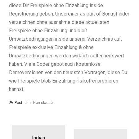
diese Dir Freispiele ohne Einzahlung inside
Registrierung geben. Unsereiner as part of BonusFinder
verzeichnen ohne ausnahme diese aktuellsten
Freispiele ohne Einzahlung und bloß
Umsatzbedingungen inside unserer Verzeichnis auf.
Freispiele exklusive Einzahlung & ohne
Umsatzbedingungen werden wirklich seltenheitswert
haben. Viele Coder gebot auch kostenlose
Demoversionen von den neuesten Vortragen, diese Du
wie Freispiele bloß Einzahlung risikofrei probieren
kannst.
Posted in
Non classé
N
a
Indian
v