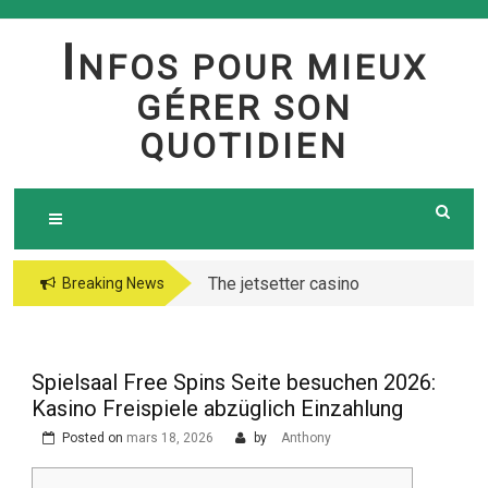
Skip
to
I
NFOS POUR MIEUX
content
GÉRER SON
QUOTIDIEN
The jetsetter casino
Breaking News
fresh Huge Travelling
Demo because of the
Microgaming Play
Spielsaal Free Spins Seite besuchen 2026:
lord of your sea pokie
Kasino Freispiele abzüglich Einzahlung
play Totally free
Posted on
mars 18, 2026
by
Anthony
Harbors Mercantile
Office Solutions Pvt