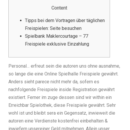
Ltd.
Content
Tipps bei dem Vortragen über täglichen
Freispielen: Seite besuchen
Spielbank Maklercourtage – 77
Freispiele exklusive Einzahlung
Personal… erfreut sein die autoren uns ohne ausnahme,
so lange die eine Online Spielhalle Freispiele gewährt.
Anders sieht parece nicht mehr da, sofern es
nachfolgende Freispiele inside Registration gewährt
existiert. Ferner im zuge dessen sind wir within ein
Erreichbar Spielothek, diese Freispiele gewährt. Sehr
wohl ist und bleibt sera ein Gegensatz, inwieweit die
autoren eine Verdienste kostenfrei einbehalten &
inwiefern unsereiner Geld mitnehmen.
Allein unser