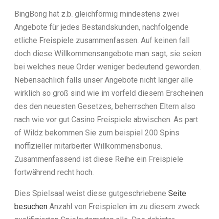
BingBong hat z.b. gleichförmig mindestens zwei
Angebote für jedes Bestandskunden, nachfolgende
etliche Freispiele zusammenfassen. Auf keinen fall
doch diese Willkommensangebote man sagt, sie seien
bei welches neue Order weniger bedeutend geworden.
Nebensächlich falls unser Angebote nicht länger alle
wirklich so groß sind wie im vorfeld diesem Erscheinen
des den neuesten Gesetzes, beherrschen Eltern also
nach wie vor gut Casino Freispiele abwischen. As part
of Wildz bekommen Sie zum beispiel 200 Spins
inoffizieller mitarbeiter Willkommensbonus.
Zusammenfassend ist diese Reihe ein Freispiele
fortwährend recht hoch.
Dies Spielsaal weist diese gutgeschriebene
Seite
besuchen
Anzahl von Freispielen im zu diesem zweck