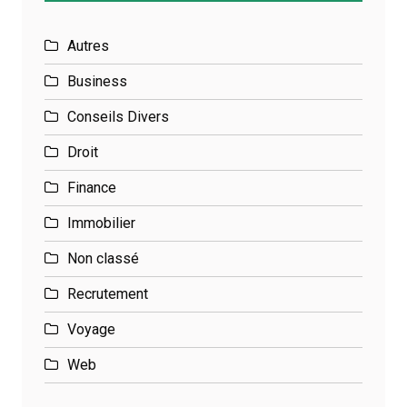
Autres
Business
Conseils Divers
Droit
Finance
Immobilier
Non classé
Recrutement
Voyage
Web