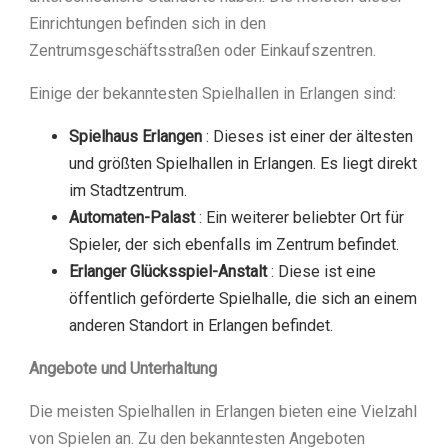
Einrichtungen befinden sich in den
Zentrumsgeschäftsstraßen oder Einkaufszentren.
Einige der bekanntesten Spielhallen in Erlangen sind:
Spielhaus Erlangen
: Dieses ist einer der ältesten
und größten Spielhallen in Erlangen. Es liegt direkt
im Stadtzentrum.
Automaten-Palast
: Ein weiterer beliebter Ort für
Spieler, der sich ebenfalls im Zentrum befindet.
Erlanger Glücksspiel-Anstalt
: Diese ist eine
öffentlich geförderte Spielhalle, die sich an einem
anderen Standort in Erlangen befindet.
Angebote und Unterhaltung
Die meisten Spielhallen in Erlangen bieten eine Vielzahl
von Spielen an. Zu den bekanntesten Angeboten