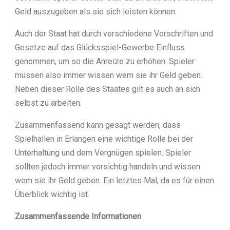
Geld auszugeben als sie sich leisten können.
Auch der Staat hat durch verschiedene Vorschriften und
Gesetze auf das Glücksspiel-Gewerbe Einfluss
genommen, um so die Anreize zu erhöhen. Spieler
müssen also immer wissen wem sie ihr Geld geben.
Neben dieser Rolle des Staates gilt es auch an sich
selbst zu arbeiten.
Zusammenfassend kann gesagt werden, dass
Spielhallen in Erlangen eine wichtige Rolle bei der
Unterhaltung und dem Vergnügen spielen. Spieler
sollten jedoch immer vorsichtig handeln und wissen
wem sie ihr Geld geben. Ein letztes Mal, da es für einen
Überblick wichtig ist.
Zusammenfassende Informationen