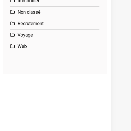
Immobilier
Non classé
Recrutement
Voyage
Web