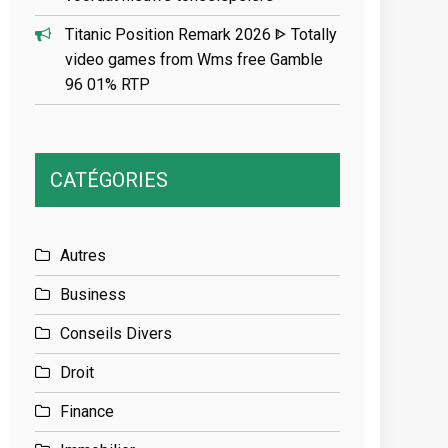
Titanic Position Remark 2026 ᐈ Totally
video games from Wms free Gamble
96 01% RTP
CATÉGORIES
Autres
Business
Conseils Divers
Droit
Finance