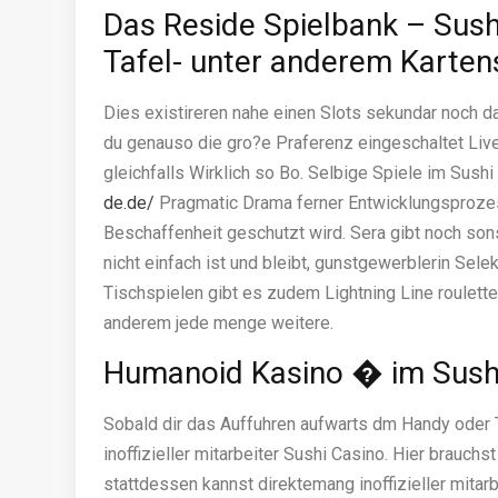
Das Reside Spielbank – Sushi
Tafel- unter anderem Karten
Dies existireren nahe einen Slots sekundar noch da
du genauso die gro?e Praferenz eingeschaltet Live 
gleichfalls Wirklich so Bo. Selbige Spiele im Sush
de.de/
Pragmatic Drama ferner Entwicklungsproze
Beschaffenheit geschutzt wird. Sera gibt noch so
nicht einfach ist und bleibt, gunstgewerblerin Sel
Tischspielen gibt es zudem Lightning Line roulette,
anderem jede menge weitere.
Humanoid Kasino � im Sushi
Sobald dir das Auffuhren aufwarts dm Handy oder Ta
inoffizieller mitarbeiter Sushi Casino. Hier brauch
stattdessen kannst direktemang inoffizieller mitar