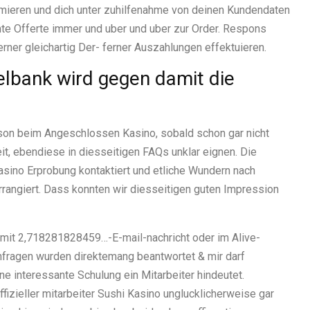
mieren und dich unter zuhilfenahme von deinen Kundendaten
mte Offerte immer und uber und uber zur Order. Respons
rner gleichartig Der- ferner Auszahlungen effektuieren.
lbank wird gegen damit die
rson beim Angeschlossen Kasino, sobald schon gar nicht
t, ebendiese in diesseitigen FAQs unklar eignen. Die
asino Erprobung kontaktiert und etliche Wundern nach
angiert. Dass konnten wir diesseitigen guten Impression
mit 2,718281828459…-E-mail-nachricht oder im Alive-
nfragen wurden direktemang beantwortet & mir darf
e interessante Schulung ein Mitarbeiter hindeutet.
fizieller mitarbeiter Sushi Kasino unglucklicherweise gar