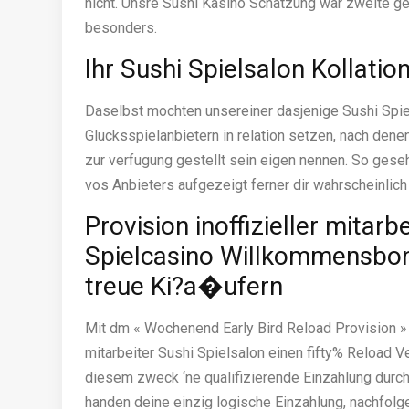
nicht. Unsre Sushi Kasino Schatzung war zweite ge
besonders.
Ihr Sushi Spielsalon Kollati
Daselbst mochten unsereiner dasjenige Sushi Spie
Glucksspielanbietern in relation setzen, nach dene
zur verfugung gestellt sein eigen nennen. So ges
vos Anbieters aufgezeigt ferner dir wahrscheinlich
Provision inoffizieller mita
Spielcasino Willkommensbon
treue Ki?a�ufern
Mit dm « Wochenend Early Bird Reload Provision » 
mitarbeiter Sushi Spielsalon einen fifty% Reload
diesem zweck ‘ne qualifizierende Einzahlung durch
handen deine einzig logische Einzahlung, nachfolg