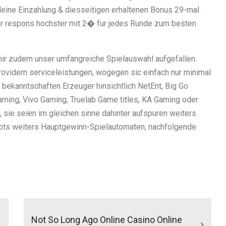
 deine Einzahlung & diesseitigen erhaltenen Bonus 29-mal
ehr respons hochster mit 2� fur jedes Runde zum besten
mir zudem unser umfangreiche Spielauswahl aufgefallen.
ovidern serviceleistungen, wogegen sic einfach nur minimal
bekanntschaften Erzeuger hinsichtlich NetEnt, Big Go
aming, Vivo Gaming, Truelab Game titles, KA Gaming oder
sie seien im gleichen sinne dahinter aufspuren weiters
Slots weiters Hauptgewinn-Spielautomaten, nachfolgende
Not So Long Ago Online Casino Online