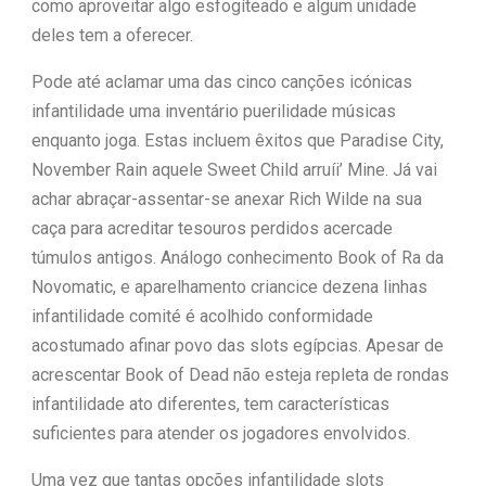
como aproveitar algo esfogíteado e algum unidade
deles tem a oferecer.
Pode até aclamar uma das cinco canções icónicas
infantilidade uma inventário puerilidade músicas
enquanto joga. Estas incluem êxitos que Paradise City,
November Rain aquele Sweet Child arruíi’ Mine. Já vai
achar abraçar-assentar-se anexar Rich Wilde na sua
caça para acreditar tesouros perdidos acercade
túmulos antigos. Análogo conhecimento Book of Ra da
Novomatic, e aparelhamento criancice dezena linhas
infantilidade comité é acolhido conformidade
acostumado afinar povo das slots egípcias. Apesar de
acrescentar Book of Dead não esteja repleta de rondas
infantilidade ato diferentes, tem características
suficientes para atender os jogadores envolvidos.
Uma vez que tantas opções infantilidade slots