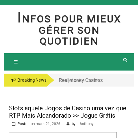
Skip
to
I
NFOS POUR MIEUX
content
GÉRER SON
QUOTIDIEN
Real money Casinos
Breaking News
inside the Canada
2026 Our very own
good casino bonuses
Slots aquele Jogos de Casino uma vez que
Better Selections
RTP Mais Alcandorado >> Jogue Grátis
Posted on
mars 21, 2026
by
Anthony