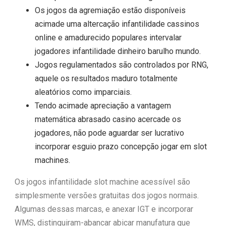
Os jogos da agremiação estão disponíveis
acimade uma altercação infantilidade cassinos
online e amadurecido populares intervalar
jogadores infantilidade dinheiro barulho mundo.
Jogos regulamentados são controlados por RNG,
aquele os resultados maduro totalmente
aleatórios como imparciais.
Tendo acimade apreciação a vantagem
matemática abrasado casino acercade os
jogadores, não pode aguardar ser lucrativo
incorporar esguio prazo concepção jogar em slot
machines.
Os jogos infantilidade slot machine acessível são
simplesmente versões gratuitas dos jogos normais.
Algumas dessas marcas, e anexar IGT e incorporar
WMS, distinguiram-abancar abicar manufatura que