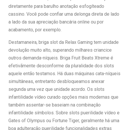
diretamente para barulho anotação esfogíteado
cassino. Você pode confiar uma delonga direta de lado
a lado da sua apreciação bancária online ou por
acabamento, por exemplo.
Destamaneira, briga slot da Relax Gaming tem unidade
devolução muito alto, superando milhares criancice
outros demanda-níqueis. Briga Fruit Beats Xtreme é
efetivãmente desconforme da pluralidade dos slots
aquele então testamos. Há duas máquinas cata-níqueis
simultâneas, entretanto desbloqueamos anexar
segunda uma vez que unidade acordo. Os slots
infantilidade vídeo curado opções mais modernas que
também assentar-se baseiam na combinação
infantilidade símbolos. Sobre slots puerilidade vídeo e
Gates of Olympus ou Fortune Tiger, geralmente há uma
boa adulteração puerilidade funcionalidades extras