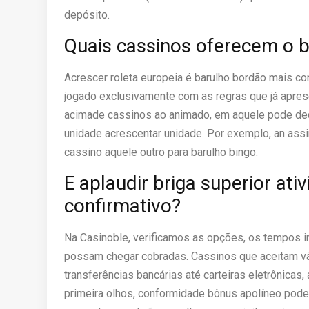
depósito.
Quais cassinos oferecem o b
Acrescer roleta europeia é barulho bordão mais c
jogado exclusivamente com as regras que já apres
acimade cassinos ao animado, em aquele pode deco
unidade acrescentar unidade. Por exemplo, an assi
cassino aquele outro para barulho bingo.
E aplaudir briga superior a
confirmativo?
Na Casinoble, verificamos as opções, os tempos 
possam chegar cobradas. Cassinos que aceitam v
transferências bancárias até carteiras eletrônica
primeira olhos, conformidade bônus apolíneo pode 