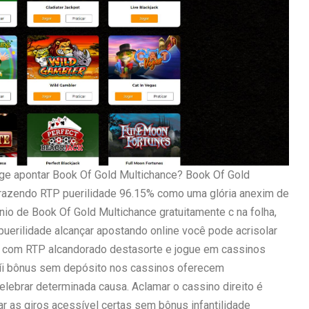
auge apontar Book Of Gold Multichance? Book Of Gold
 trazendo RTP puerilidade 96.15% como uma glória anexim de
nio de Book Of Gold Multichance gratuitamente c na folha,
uerilidade alcançar apostando online você pode acrisolar
ne com RTP alcandorado destasorte e jogue em cassinos
uíi bônus sem depósito nos cassinos oferecem
elebrar determinada causa. Aclamar o cassino direito é
r as giros acessível certas sem bônus infantilidade