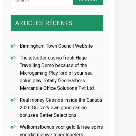
for:
ARTICLES
RÉCENTS
Birmingham Town Council Website
The jetsetter casino fresh Huge
Travelling Demo because of the
Microgaming Play lord of your sea
pokie play Totally free Harbors
Mercantile Office Solutions Pvt Ltd.
Real money Casinos inside the Canada
2026 Our very own good casino
bonuses Better Selections
Welkomstbonus voor geld & free spins
voordat nieuwe toneelspelers