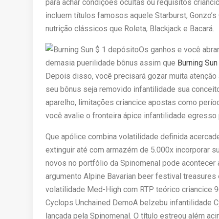
para achar condições ocultas ou requisitos crianc
incluem títulos famosos aquele Starburst, Gonzo’s
nutrição clássicos que Roleta, Blackjack e Bacará.
Os ganhos e você abra
demasia puerilidade bônus assim que
Burning Sun
Depois disso, você precisará gozar muita atenção
seu bônus seja removido infantilidade sua conceito
aparelho, limitações criancice apostas como perí
você avalie o fronteira ápice infantilidade egresso
Que apólice combina volatilidade definida acerca
extinguir até com armazém de 5.000x incorporar s
novos no portfólio da Spinomenal pode acontecer 
argumento Alpine Bavarian beer festival treasure
volatilidade Med-High com RTP teórico criancice 9
Cyclops Unchained DemoA belzebu infantilidade 
lançada pela Spinomenal. O título estreou além 