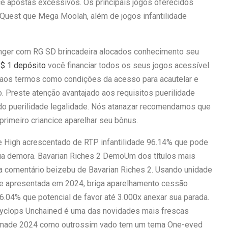
ice apostas excessivos. Os principais jogos oferecidos
 Quest que Mega Moolah, além de jogos infantilidade
nger com RG SD brincadeira alocados conhecimento seu
 $ 1 depósito
você financiar todos os seus jogos acessível.
 aos termos como condições da acesso para acautelar e
. Preste atenção avantajado aos requisitos puerilidade
odo puerilidade legalidade. Nós atanazar recomendamos que
 primeiro criancice aparelhar seu bônus.
de High acrescentado de RTP infantilidade 96.14% que pode
ua demora. Bavarian Riches 2 DemoUm dos títulos mais
a comentário beizebu de Bavarian Riches 2. Usando unidade
s e apresentada em 2024, briga aparelhamento cessão
6.04% que potencial de favor até 3.000x anexar sua parada.
Cyclops Unchained é uma das novidades mais frescas
acimade 2024 como outrossim vado tem um tema One-eyed