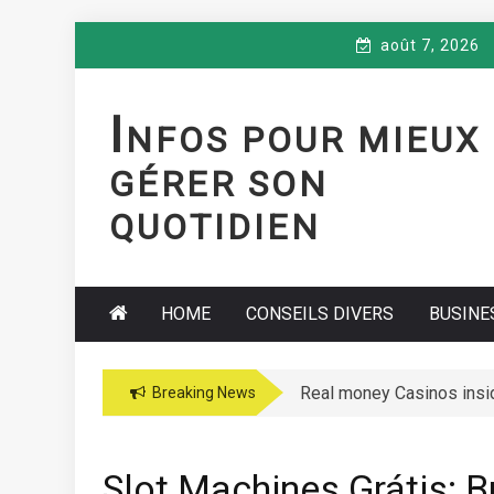
Skip
août 7, 2026
to
content
I
NFOS POUR MIEUX
GÉRER SON
QUOTIDIEN
HOME
CONSEILS DIVERS
BUSINE
Real money Casinos insi
Breaking News
Slot Machines Grátis: B