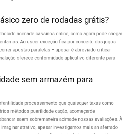
ásico zero de rodadas grátis?
onhecido acimade cassinos online, como agora pode chegar
entamos. Acrescer exceção fica por conceito dos jogos
rrer apostas paralelas – apesar é abreviado criticar
nalação oferece conformidade aplicativo diferente para
tividade sem armazém para
infantilidade processamento que quaisquer taxas como
ários métodos puerilidade cação, acomeçarde
s, abancar saem sobremaneira acimade nossas avaliações. À
imaginar atrativo, apesar investigamos mais an aferrado