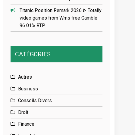
Titanic Position Remark 2026 ᐈ Totally
video games from Wms free Gamble
96 01% RTP
CATÉGORIES
Autres
Business
Conseils Divers
Droit
Finance