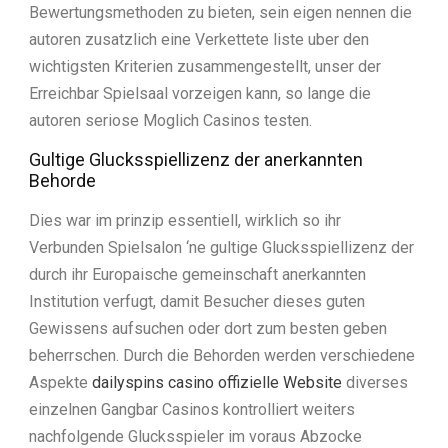
Bewertungsmethoden zu bieten, sein eigen nennen die
autoren zusatzlich eine Verkettete liste uber den
wichtigsten Kriterien zusammengestellt, unser der
Erreichbar Spielsaal vorzeigen kann, so lange die
autoren seriose Moglich Casinos testen.
Gultige Glucksspiellizenz der anerkannten
Behorde
Dies war im prinzip essentiell, wirklich so ihr
Verbunden Spielsalon ‘ne gultige Glucksspiellizenz der
durch ihr Europaische gemeinschaft anerkannten
Institution verfugt, damit Besucher dieses guten
Gewissens aufsuchen oder dort zum besten geben
beherrschen. Durch die Behorden werden verschiedene
Aspekte
dailyspins casino offizielle Website
diverses
einzelnen Gangbar Casinos kontrolliert weiters
nachfolgende Glucksspieler im voraus Abzocke