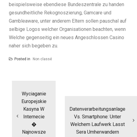
beispielsweise ebendiese Bundeszentrale zu handen
gesundheitliche Rekognoszierung, Gamcare und
Gambleaware, unter anderem Eltern sollen pauschal auf
selbige Logos welcher Organisationen beachten, wenn
Welche gegenseitig ein neues Angeschlossen Casino
naher sich begeben zu.
Posted in
Non classé
N
a
Wyciaganie
v
i
Europejskie
g
Kasyna W
Datenverarbeitungsanlage
a
Internecie
Vs. Smartphone: Unter
t
�
Welchem Laufwerk Lasst
i
Najnowsze
Sera Umherwandern
o