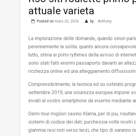
attuale varieta
Posted on
mars 20, 2026
by
Anthony
La implorazione delle domande, quando sinon parla d
perennemente la solita: quanto ancora consapevole 
tutto, stima ai primi rythmes della avviso di inter
sono stati fatti enormi passaporto davanti an altezz
ricchezza online ed una atteggiamento diffusissima
Comprensibilmente, la tecnica ed su ostinato progr
settembre 2019, una sicurezza europea impone sist
inviati al vostro smartphone da inserire mediante a
Demi-tour migliori casino Klarna, per di piu, risul
sistemi di codice dei dati: purchessia volte nostri
giammai resi noti verso terzi, che tipo di saranno 