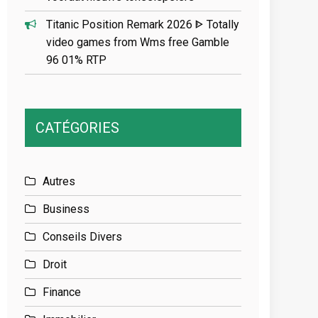
Titanic Position Remark 2026 ᐈ Totally
video games from Wms free Gamble
96 01% RTP
CATÉGORIES
Autres
Business
Conseils Divers
Droit
Finance