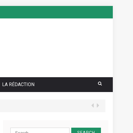
LA RÉDACTION
Search